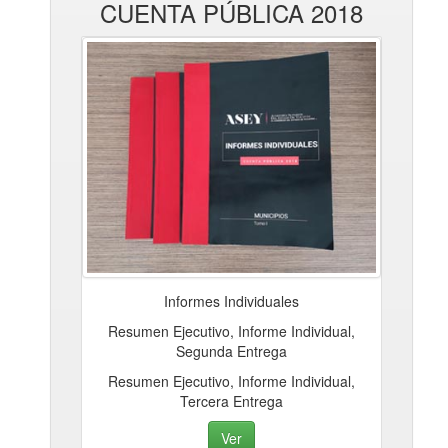
CUENTA PÚBLICA 2018
Informes Individuales
Resumen Ejecutivo, Informe Individual,
Segunda Entrega
Resumen Ejecutivo, Informe Individual,
Tercera Entrega
Ver