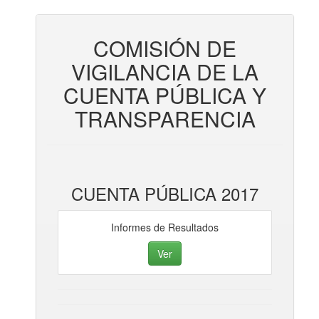
COMISIÓN DE
VIGILANCIA DE LA
CUENTA PÚBLICA Y
TRANSPARENCIA
CUENTA PÚBLICA 2017
Informes de Resultados
Ver