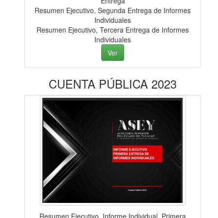
Entrega
Resumen Ejecutivo, Segunda Entrega de Informes
Individuales
Resumen Ejecutivo, Tercera Entrega de Informes
Individuales
Ver
CUENTA PÚBLICA 2023
Resumen Ejecutivo, Informe Individual, Primera