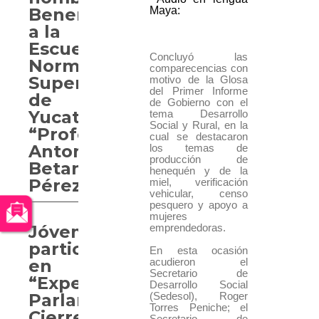
Benemérita
Maya:
a la
Escuela
Concluyó las
Normal
comparecencias con
Superior
motivo de la Glosa
del Primer Informe
de
de Gobierno con el
Yucatán
tema Desarrollo
Social y Rural, en la
“Profesor
cual se destacaron
Antonio
los temas de
producción de
Betancourt
henequén y de la
Pérez”
miel, verificación
vehicular, censo
pesquero y apoyo a
mujeres
Jóvenes
emprendedoras.
participan
En esta ocasión
en
acudieron el
Secretario de
“Experiencia
Desarrollo Social
Parlamentaria.
(Sedesol), Roger
Torres Peniche; el
Cierre
Secretario de