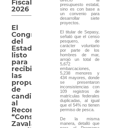
Fiscal
presupuesto estatal,
2026
sino es con base a
un convenio para
desarrollar siete
proyectos.
El
El titular de Sepasy,
Congreso
señaló que el censo
del
pesquero, de
carácter voluntario
Estado
por parte de los
listo
hombres de mar,
arrojó un total de
para
5,672
recibir
embarcaciones,
5,238 menores y
las
434 mayores, donde
propuestas
se presentaron
inconsistencias con
de
109 registros de
candidatas
matrículas federales
duplicadas, al igual
al
que el 54% no tienen
Reconocimiento
permiso de pesca.
“Consuelo
De la misma
Zavala
manera, detalló que
para el Programa