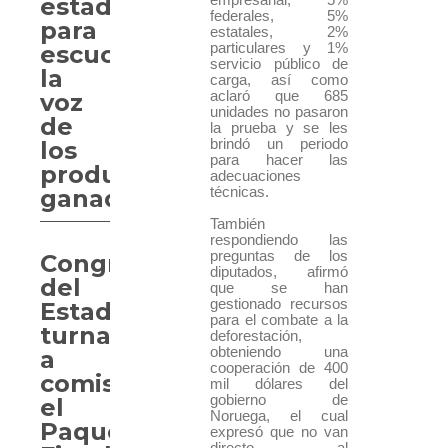
estado,
federales, 5%
para
estatales, 2%
particulares y 1%
escuchar
servicio público de
la
carga, así como
aclaró que 685
voz
unidades no pasaron
de
la prueba y se les
brindó un periodo
los
para hacer las
productores
adecuaciones
técnicas.
ganaderos
También
respondiendo las
preguntas de los
Congreso
diputados, afirmó
del
que se han
gestionado recursos
Estado
para el combate a la
turna
deforestación,
obteniendo una
a
cooperación de 400
comisión
mil dólares del
gobierno de
el
Noruega, el cual
Paquete
expresó que no van
directo al