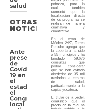
pobreza, para lo
salud
cual, también
comentó que la
focalización directa
de los programas se
OTRAS
realizan de manera
NOTICIAS
cualitativa y
cuantitativa.
En el tema de
Médico 24/7, Torres
Peniche agregó que
Ante
la cobertura ha sido
a 55 municipios y ha
presencia
brindado 58,676
de
consultas, que
podría considerar
Covid-
que se han evitado
19 en
alrededor de 35 mil
traslados a centros
el
de salud,
estado,
particularmente a la
capital yucateca.
el
Congreso
El titular de la Seder,
comunicó que el
local
precio de la miel ha
bajado debido a la