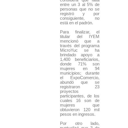
entre un 3 al 5% de
personas que no se
registró y por
consiguiente, no
está en el padrón.
Para finalizar, el
titular del IYEM
mencionó que a
través del programa
MicroYuc se ha
brindado apoyo a
1,400 beneficiarios,
donde 71% son
mujeres en 94
municipios; durante
el ExpoComercio,
abundó que se
registraron 23
proyectos
participantes, de los
cuales 16 son de
mujeres que
obtuvieron 120 mil
pesos en ingresos.
Por otro lado,
puntualizó que 3 de