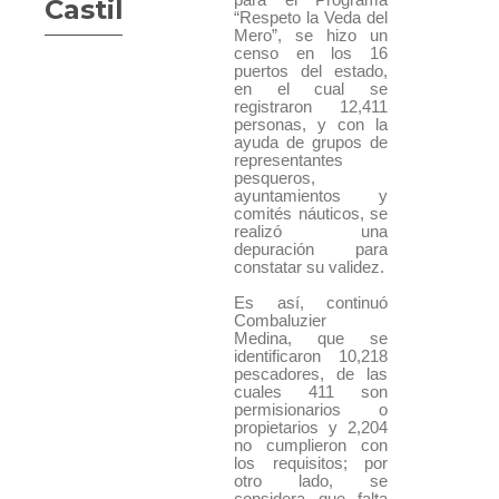
Castillo”
“Respeto la Veda del
Mero”, se hizo un
censo en los 16
puertos del estado,
en el cual se
registraron 12,411
personas, y con la
ayuda de grupos de
representantes
pesqueros,
ayuntamientos y
comités náuticos, se
realizó una
depuración para
constatar su validez.
Es así, continuó
Combaluzier
Medina, que se
identificaron 10,218
pescadores, de las
cuales 411 son
permisionarios o
propietarios y 2,204
no cumplieron con
los requisitos; por
otro lado, se
considera que falta