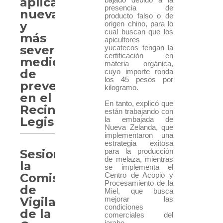
aplica
presencia de
nuevas
producto falso o de
y
origen chino, para lo
cual buscan que los
más
apicultores
severas
yucatecos tengan la
certificación en
medidas
materia orgánica,
de
cuyo importe ronda
los 45 pesos por
prevención
kilogramo.
en el
En tanto, explicó que
Recinto
están trabajando con
Legislativo.
la embajada de
Nueva Zelanda, que
implementaron una
estrategia exitosa
Sesiona
para la producción
de melaza, mientras
la
se implementa el
Comisión
Centro de Acopio y
Procesamiento de la
de
Miel, que busca
Vigilancia
mejorar las
condiciones
de la
comerciales del
jarabe.