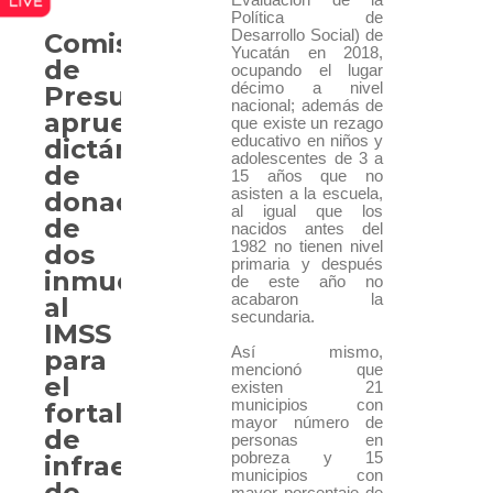
Política de
Desarrollo Social) de
Comisión
Yucatán en 2018,
de
ocupando el lugar
décimo a nivel
Presupuesto
nacional; además de
aprueba
que existe un rezago
educativo en niños y
dictámenes
adolescentes de 3 a
de
15 años que no
asisten a la escuela,
donación
al igual que los
de
nacidos antes del
1982 no tienen nivel
dos
primaria y después
inmuebles
de este año no
acabaron la
al
secundaria.
IMSS
Así mismo,
para
mencionó que
el
existen 21
municipios con
fortalecimiento
mayor número de
de
personas en
pobreza y 15
infraestructura
municipios con
de
mayor porcentaje de