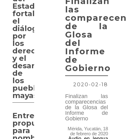
Finalizan
Estado
las
fortalece
comparecenci
el
de la
diálogo
Glosa
por
del
los
derechos
Informe
y el
de
desarrollo
Gobierno
de
los
2020-02-18
pueblos
mayas
Finalizan las
comparecencias
de la Glosa del
Informe de
Entregan
Gobierno
propuesta
para
Mérida, Yucatán, 18
de febrero de 2020
nombrar
Audio en lengua