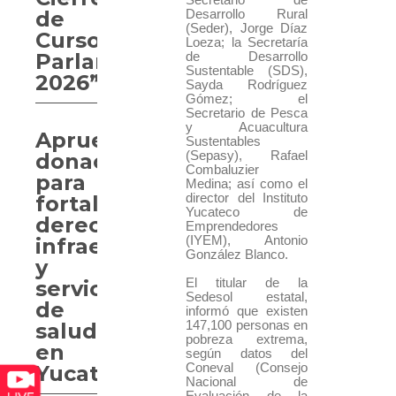
de
Desarrollo Rural
(Seder), Jorge Díaz
Curso
Loeza; la Secretaría
Parlamentario
de Desarrollo
Sustentable (SDS),
2026”
Sayda Rodríguez
Gómez; el
Secretario de Pesca
y Acuacultura
Aprueban
Sustentables
(Sepasy), Rafael
donaciones
Combaluzier
para
Medina; así como el
director del Instituto
fortalecer
Yucateco de
derechos,
Emprendedores
(IYEM), Antonio
infraestructura
González Blanco.
y
El titular de la
servicios
Sedesol estatal,
de
informó que existen
147,100 personas en
salud
pobreza extrema,
en
según datos del
Coneval (Consejo
Yucatán
Nacional de
Evaluación de la