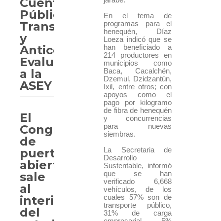
Cuenta
Pública,
En el tema de
Transparencia
programas para el
henequén, Díaz
y
Loeza indicó que se
Anticorrupción:
han beneficiado a
214 productores en
Evaluarán
municipios como
a la
Baca, Cacalchén,
Dzemul, Dzidzantún,
ASEY
Ixil, entre otros; con
apoyos como el
pago por kilogramo
de fibra de henequén
El
y concurrencias
para nuevas
Congreso
siembras.
de
La Secretaria de
puertas
Desarrollo
abiertas,
Sustentable, informó
que se han
sale
verificado 6,668
al
vehículos, de los
cuales 57% son de
interior
transporte público,
del
31% de carga
empresarial, 5%