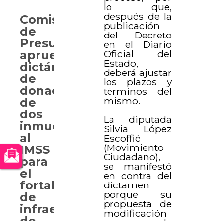
lo que,
después de la
Comisión
publicación
de
del Decreto
Presupuesto
en el Diario
aprueba
Oficial del
Estado,
dictámenes
deberá ajustar
de
los plazos y
donación
términos del
mismo.
de
dos
La diputada
inmuebles
Silvia López
al
Escoffié
(Movimiento
IMSS
Ciudadano),
para
se manifestó
el
en contra del
fortalecimiento
dictamen
porque su
de
propuesta de
infraestructura
modificación
de