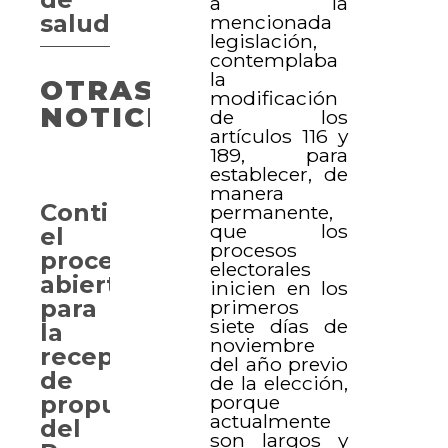
a la
salud
mencionada
legislación,
contemplaba
la
OTRAS
modificación
NOTICIAS
de los
artículos 116 y
189, para
establecer, de
manera
Continua
permanente,
que los
el
procesos
proceso
electorales
abierto
inicien en los
para
primeros
siete días de
la
noviembre
recepción
del año previo
de
de la elección,
propuestas
porque
actualmente
del
son largos y