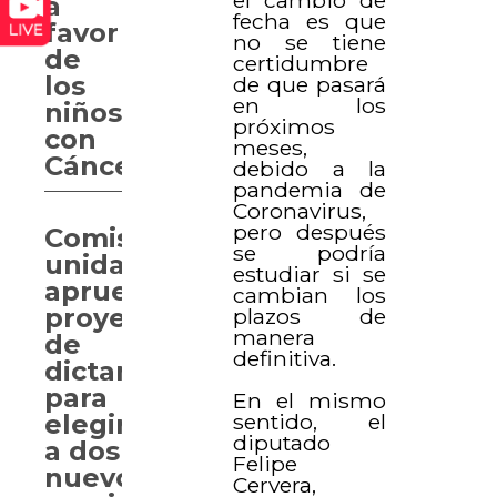
el cambio de
a
fecha es que
favor
no se tiene
de
certidumbre
los
de que pasará
en los
niños
próximos
con
meses,
Cáncer
debido a la
pandemia de
Coronavirus,
pero después
Comisiones
se podría
unidas
estudiar si se
aprueban
cambian los
proyecto
plazos de
manera
de
definitiva.
dictamen
para
En el mismo
elegir
sentido, el
diputado
a dos
Felipe
nuevos
Cervera,