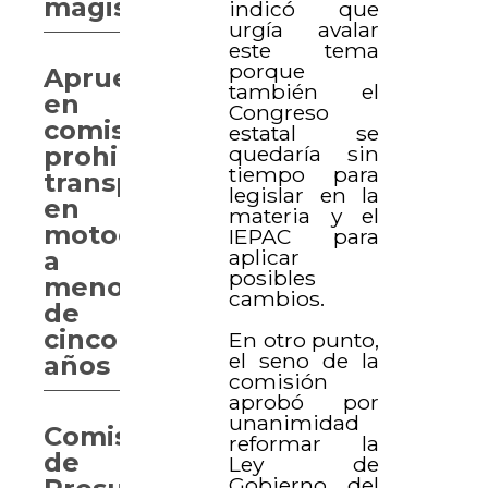
magistrados
indicó que
urgía avalar
este tema
porque
Aprueban
también el
en
Congreso
comisión
estatal se
prohibir
quedaría sin
tiempo para
transportar
legislar en la
en
materia y el
motocicletas
IEPAC para
aplicar
a
posibles
menores
cambios.
de
cinco
En otro punto,
el seno de la
años
comisión
aprobó por
unanimidad
Comisión
reformar la
de
Ley de
Gobierno del