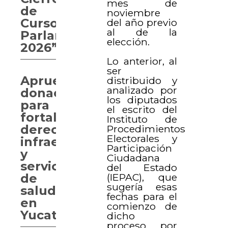
mes de
de
noviembre
Curso
del año previo
al de la
Parlamentario
elección.
2026”
Lo anterior, al
ser
Aprueban
distribuido y
analizado por
donaciones
los diputados
para
el escrito del
fortalecer
Instituto de
derechos,
Procedimientos
Electorales y
infraestructura
Participación
y
Ciudadana
servicios
del Estado
de
(IEPAC), que
sugería esas
salud
fechas para el
en
comienzo de
Yucatán
dicho
proceso, por