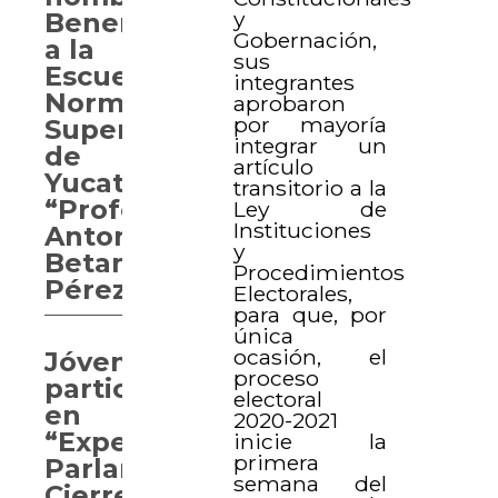
y
Benemérita
Gobernación,
a la
sus
Escuela
integrantes
Normal
aprobaron
por mayoría
Superior
integrar un
de
artículo
Yucatán
transitorio a la
“Profesor
Ley de
Instituciones
Antonio
y
Betancourt
Procedimientos
Pérez”
Electorales,
para que, por
única
ocasión, el
Jóvenes
proceso
participan
electoral
en
2020-2021
“Experiencia
inicie la
primera
Parlamentaria.
semana del
Cierre