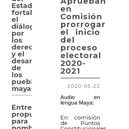
Aprueban
Estado
en
fortalece
Comisión
el
prorrogar
diálogo
el inicio
por
del
los
derechos
proceso
y el
electoral
desarrollo
2020-
de
2021
los
pueblos
2020-05-22
mayas
Audio en
lengua Maya:
Entregan
propuesta
En comisión
para
de Puntos
nombrar
Constitucionales