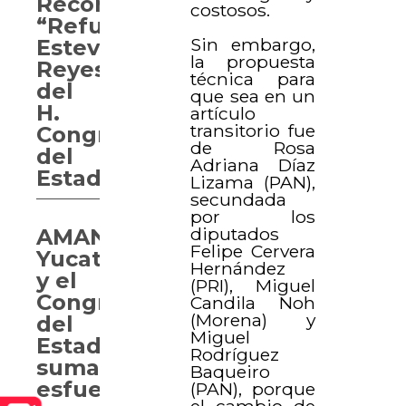
Reconocimiento
costosos.
“Refugio
Sin embargo,
Esteves
la propuesta
Reyes
técnica para
del
que sea en un
H.
artículo
transitorio fue
Congreso
de Rosa
del
Adriana Díaz
Estado”
Lizama (PAN),
secundada
por los
diputados
AMANC
Felipe Cervera
Yucatán
Hernández
y el
(PRI), Miguel
Congreso
Candila Noh
(Morena) y
del
Miguel
Estado
Rodríguez
suman
Baqueiro
esfuerzos
(PAN), porque