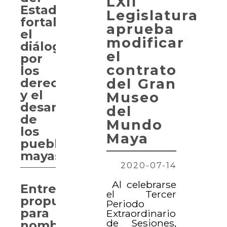
LXII
Estado
Legislatura
fortalece
aprueba
el
modificar
diálogo
el
por
contrato
los
derechos
del Gran
y el
Museo
desarrollo
del
de
Mundo
los
Maya
pueblos
mayas
2020-07-14
Al celebrarse
Entregan
el Tercer
propuesta
Periodo
para
Extraordinario
de Sesiones,
nombrar