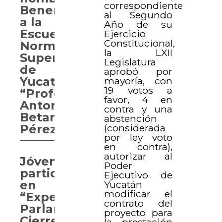
correspondiente
Benemérita
al Segundo
a la
Año de su
Escuela
Ejercicio
Constitucional,
Normal
la LXII
Superior
Legislatura
de
aprobó por
Yucatán
mayoría, con
19 votos a
“Profesor
favor, 4 en
Antonio
contra y una
Betancourt
abstención
Pérez”
(considerada
por ley voto
en contra),
autorizar al
Jóvenes
Poder
participan
Ejecutivo de
en
Yucatán
modificar el
“Experiencia
contrato del
Parlamentaria.
proyecto para
Cierre