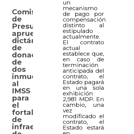
un
mecanismo
Comisión
de pago por
de
compensación
distinto al
Presupuesto
estipulado
aprueba
actualmente.
dictámenes
El contrato
de
actual
establece que,
donación
en caso de
de
terminación
dos
anticipada del
inmuebles
contrato, el
Estado pagará
al
en una sola
IMSS
exhibición
para
2,981 MDP. En
el
cambio, una
vez
fortalecimiento
modificado el
de
contrato, el
infraestructura
Estado estará
de
en