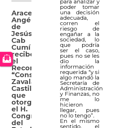
para analizar y
poder tomar
Aracely
una decisión
adecuada,
Angélica
corren el
de
riesgo de
Jesús
engañar a la
sociedad, lo
Cab
que podría
Cumí
ser el caso,
recibe
pues no se les
el
dio la
información
Reconocimiento
requerida “y si
“Consuelo
algo mandó la
Zavala
Secretaría de
Castillo”
Administración
y Finanzas, no
que
me lo
otorga
hicieron
el H.
llegar, pues
Congreso
no lo tengo”.
En el mismo
del
sentido, el