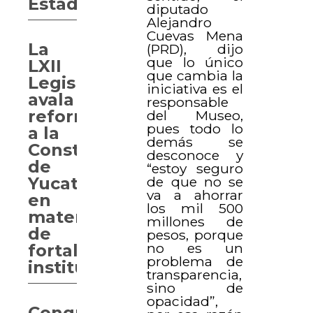
Estado
diputado
Alejandro
Cuevas Mena
La
(PRD), dijo
que lo único
LXII
que cambia la
Legislatura
iniciativa es el
avala
responsable
reformas
del Museo,
pues todo lo
a la
demás se
Constitución
desconoce y
de
“estoy seguro
Yucatán,
de que no se
va a ahorrar
en
los mil 500
materia
millones de
de
pesos, porque
no es un
fortalecimiento
problema de
institucional
transparencia,
sino de
opacidad”,
Congreso