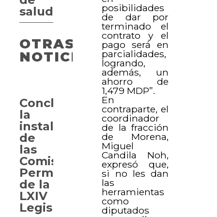
posibilidades
salud
de dar por
terminado el
contrato y el
OTRAS
pago será en
parcialidades,
NOTICIAS
logrando,
además, un
ahorro de
1,479 MDP”.
En
Concluye
contraparte, el
la
coordinador
instalación
de la fracción
de
de Morena,
Miguel
las
Candila Noh,
Comisiones
expresó que,
Permanentes
si no les dan
las
de la
herramientas
LXIV
como
Legislatura
diputados