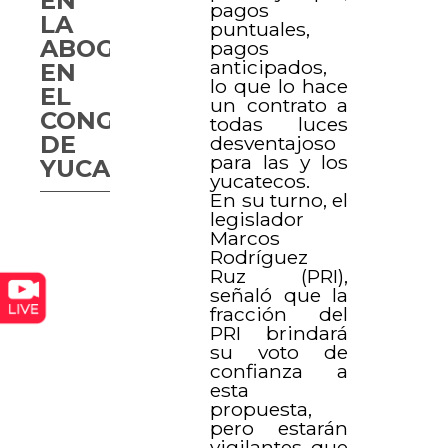
EN
pagos
LA
puntuales,
ABOGACÍA
pagos
anticipados,
EN
lo que lo hace
EL
un contrato a
CONGRESO
todas luces
DE
desventajoso
para las y los
YUCATÁN
yucatecos.
En su turno, el
legislador
Marcos
Rodríguez
Ruz (PRI),
señaló que la
fracción del
PRI brindará
su voto de
confianza a
esta
propuesta,
pero estarán
vigilantes que