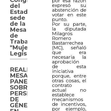
por esa razón
del
expresó su
abstención de
Estado
votar en este
sede
punto.
de la
Por su parte,
la diputada
Mesa
Milagros
de
Romero
Trabajo
Bastarrechea
"Mujeres
(MC), señaló
que era
Legislando"
necesaria la
aprobación
de esta
REALIZAN
iniciativa
MESA
porque, entre
otras cosas, el
PANEL
contrato
SOBRE
actual no
PERSPECTIVA
establece
DE
mecanismos
de incentivos,
GÉNERO
por ejemplo,