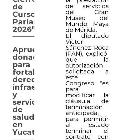
la prestación
de
de servicios
del Gran
Curso
Museo del
Parlamentario
Mundo Maya
2026”
de Mérida.
El diputado
Víctor
Sánchez Roca
Aprueban
(PAN), explicó
donaciones
que la
para
autorización
fortalecer
solicitada a
este
derechos,
Congreso, “es
infraestructura
para
y
modificar la
cláusula de
servicios
terminación
de
anticipada,
salud
para permitir
en
al estado
terminar el
Yucatán
contrato con