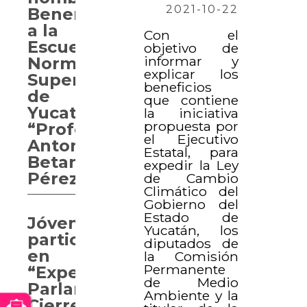
2021-10-22
Benemérita
a la
Con el
Escuela
objetivo de
informar y
Normal
explicar los
Superior
beneficios
de
que contiene
Yucatán
la iniciativa
propuesta por
“Profesor
el Ejecutivo
Antonio
Estatal, para
Betancourt
expedir la Ley
Pérez”
de Cambio
Climático del
Gobierno del
Estado de
Jóvenes
Yucatán, los
participan
diputados de
en
la Comisión
Permanente
“Experiencia
de Medio
Parlamentaria.
Ambiente y la
Cierre