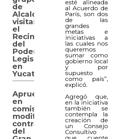
esté alineada
de
al Acuerdo de
Alcaldes
París, son dos
de las
visitan
grandes
el
metas e
Recinto
iniciativas a
del
las cuales nos
queremos
Poder
sumar como
Legislativo
gobierno local
en
y por
supuesto
Yucatán.
como país”,
explicó.
Aprueban
Agregó que,
en
en la iniciativa
comisión
también se
contempla la
modificar
creación de
contrato
un Consejo
del
Consultivo
que cuente
Gran