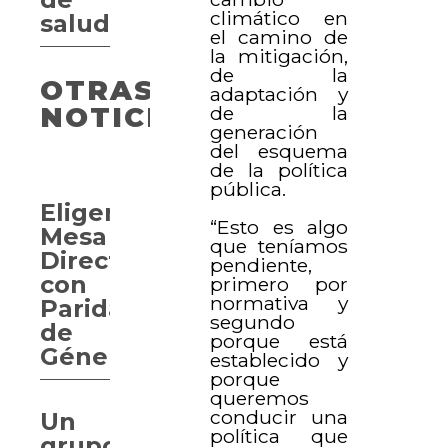
climático en
salud
el camino de
la mitigación,
de la
OTRAS
adaptación y
de la
NOTICIAS
generación
del esquema
de la política
pública.
Eligen
“Esto es algo
Mesa
que teníamos
Directiva
pendiente,
con
primero por
normativa y
Paridad
segundo
de
porque está
Género
establecido y
porque
queremos
conducir una
Un
política que
grupo