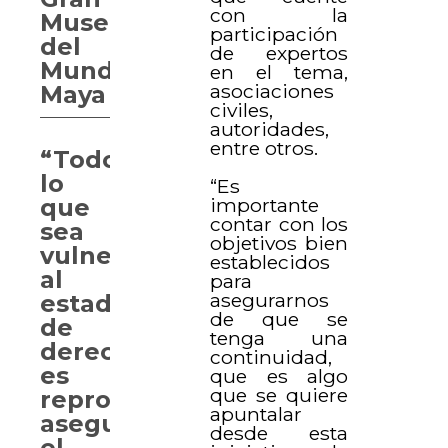
con la
Museo
participación
del
de expertos
Mundo
en el tema,
asociaciones
Maya
civiles,
autoridades,
entre otros.
“Todo
lo
“Es
importante
que
contar con los
sea
objetivos bien
vulneración
establecidos
al
para
asegurarnos
estado
de que se
de
tenga una
derecho,
continuidad,
es
que es algo
que se quiere
reprobable”
apuntalar
asegura
desde esta
el