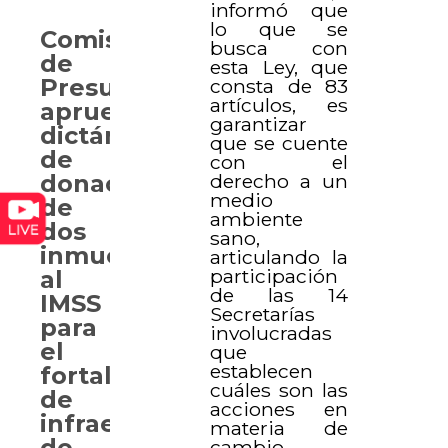
informó que
lo que se
Comisión
busca con
de
esta Ley, que
Presupuesto
consta de 83
artículos, es
aprueba
garantizar
dictámenes
que se cuente
de
con el
derecho a un
donación
medio
de
ambiente
dos
sano,
inmuebles
articulando la
participación
al
de las 14
IMSS
Secretarías
para
involucradas
el
que
establecen
fortalecimiento
cuáles son las
de
acciones en
infraestructura
materia de
de
cambio