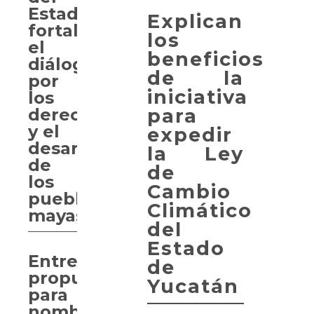
Estado
Explican
fortalece
los
el
beneficios
diálogo
de la
por
iniciativa
los
para
derechos
y el
expedir
desarrollo
la Ley
de
de
los
Cambio
pueblos
Climático
mayas
del
Estado
Entregan
de
propuesta
Yucatán
para
nombrar