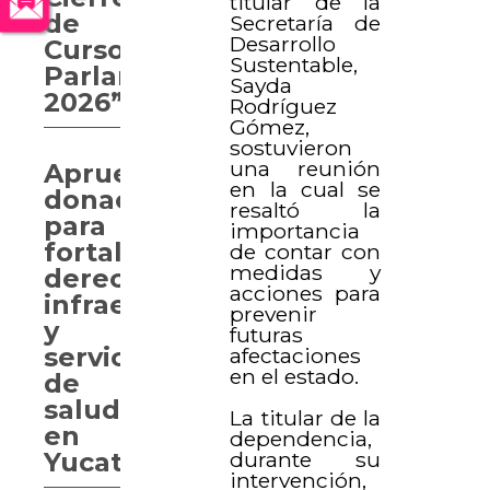
titular de la
de
Secretaría de
Desarrollo
Curso
Sustentable,
Parlamentario
Sayda
2026”
Rodríguez
Gómez,
sostuvieron
una reunión
Aprueban
en la cual se
donaciones
resaltó la
para
importancia
fortalecer
de contar con
medidas y
derechos,
acciones para
infraestructura
prevenir
y
futuras
servicios
afectaciones
en el estado.
de
salud
La titular de la
en
dependencia,
durante su
Yucatán
intervención,