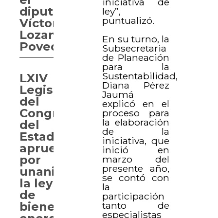
iniciativa de
diputado
ley”,
puntualizó.
Víctor
Lozano
En su turno, la
Poveda.
Subsecretaria
de Planeación
para la
Sustentabilidad,
LXIV
Diana Pérez
Legislatura
Jaumá
del
explicó en el
Congreso
proceso para
la elaboración
del
de la
Estado,
iniciativa, que
aprueba
inició en
por
marzo del
presente año,
unanimidad
se contó con
la ley
la
de
participación
tanto de
bienestar
especialistas