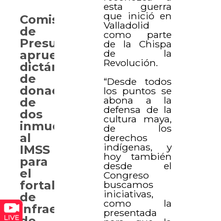
esta guerra
que inició en
Comisión
Valladolid
de
como parte
Presupuesto
de la Chispa
de la
aprueba
Revolución.
dictámenes
de
“Desde todos
donación
los puntos se
abona a la
de
defensa de la
dos
cultura maya,
inmuebles
de los
al
derechos
indígenas, y
IMSS
hoy también
para
desde el
el
Congreso
fortalecimiento
buscamos
iniciativas,
de
como la
infraestructura
presentada
de