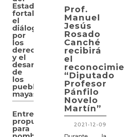
Estado
Prof.
fortalece
Manuel
el
Jesús
diálogo
Rosado
por
Canché
los
recibirá
derechos
y el
el
desarrollo
reconocimient
de
“Diputado
los
Profesor
pueblos
Pánfilo
mayas
Novelo
Martín”
Entregan
propuesta
2021-12-09
para
nombrar
Durante la