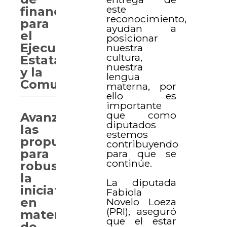
este
financiamientos
reconocimiento,
para
ayudan a
el
posicionar
Ejecutivo
nuestra
cultura,
Estatal
nuestra
y la
lengua
Comuna
materna, por
ello es
importante
que como
Avanzan
diputados
las
estemos
propuestas
contribuyendo
para
para que se
continúe.
robustecer
la
La diputada
iniciativa
Fabiola
en
Novelo Loeza
(PRI), aseguró
materia
que el estar
de