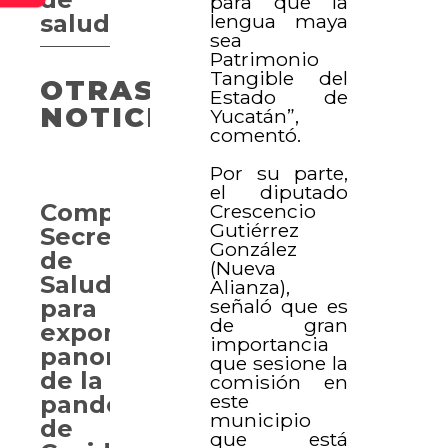
para que la
lengua maya
salud
sea
Patrimonio
Tangible del
OTRAS
Estado de
NOTICIAS
Yucatán”,
comentó.
Por su parte,
el diputado
Comparece
Crescencio
Gutiérrez
Secretario
González
de
(Nueva
Salud
Alianza),
señaló que es
para
de gran
exponer
importancia
panorama
que sesione la
de la
comisión en
este
pandemia
municipio
de
que está