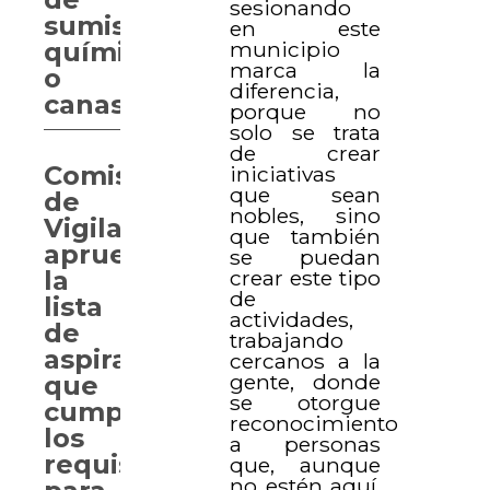
sesionando
sumisión
en este
municipio
química
marca la
o
diferencia,
canasteo
porque no
solo se trata
de crear
Comisión
iniciativas
que sean
de
nobles, sino
Vigilancia
que también
aprueba
se puedan
crear este tipo
la
de
lista
actividades,
de
trabajando
aspirantes
cercanos a la
gente, donde
que
se otorgue
cumplen
reconocimiento
los
a personas
requisitos
que, aunque
no estén aquí,