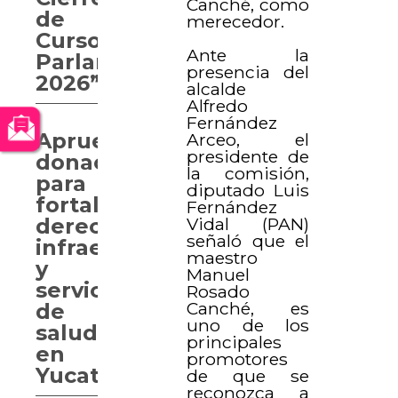
Canché, como
de
merecedor.
Curso
Ante la
Parlamentario
presencia del
2026”
alcalde
Alfredo
Fernández
Aprueban
Arceo, el
presidente de
donaciones
la comisión,
para
diputado Luis
fortalecer
Fernández
Vidal (PAN)
derechos,
señaló que el
infraestructura
maestro
y
Manuel
servicios
Rosado
Canché, es
de
uno de los
salud
principales
en
promotores
Yucatán
de que se
reconozca a