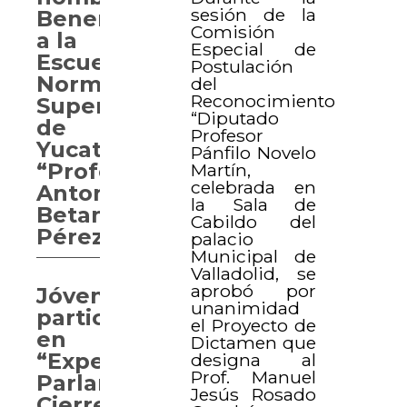
sesión de la
Benemérita
Comisión
a la
Especial de
Escuela
Postulación
Normal
del
Reconocimiento
Superior
“Diputado
de
Profesor
Yucatán
Pánfilo Novelo
“Profesor
Martín,
celebrada en
Antonio
la Sala de
Betancourt
Cabildo del
Pérez”
palacio
Municipal de
Valladolid, se
aprobó por
Jóvenes
unanimidad
participan
el Proyecto de
en
Dictamen que
“Experiencia
designa al
Prof. Manuel
Parlamentaria.
Jesús Rosado
Cierre