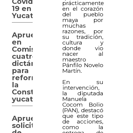
Covid-
prácticamente
19 en
en el corazón
del pueblo
Yucatán
maya por
muchas
razones, por
Aprueban
su tradición,
en
cultura y
donde vio
Comisión
nacer al
cuatro
maestro
dictámenes
Pánfilo Novelo
para
Martín.
reformar
En su
la
intervención,
Constitución
la diputada
yucateca
Manuela
Cocom Bolio
(PAN), destacó
que este tipo
Aprueban
de acciones,
solicitudes
como la
de
entrega de