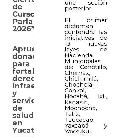
una sesión
de
posterior.
Curso
El primer
Parlamentario
dictamen
2026”
contendrá las
iniciativas de
13 nuevas
Aprueban
leyes de
Hacienda
donaciones
Municipales
para
de: Cenotillo,
fortalecer
Chemax,
derechos,
Chichimilá,
Chocholá,
infraestructura
Conkal,
y
Hocabá, Ixil,
servicios
Kanasín,
de
Mochochá,
Tetiz,
salud
Tzucacab,
en
Yaxcabá y
Yucatán
Yaxkukul.