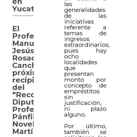
en
las
Yucatán
generalidades
de las
iniciativas
referente a
El
temas de
Profesor
ingresos
Manuel
extraordinarios,
Jesús
pues hay
ocho
Rosado
localidades
Canché,
que
próximo
presentan
recipiendario
monto por
concepto de
del
empréstitos
“Reconocimiento
sin
Diputado
justificación,
ni plazo
Profesor
alguno.
Pánfilo
Novelo
Por último,
Martín”
también se