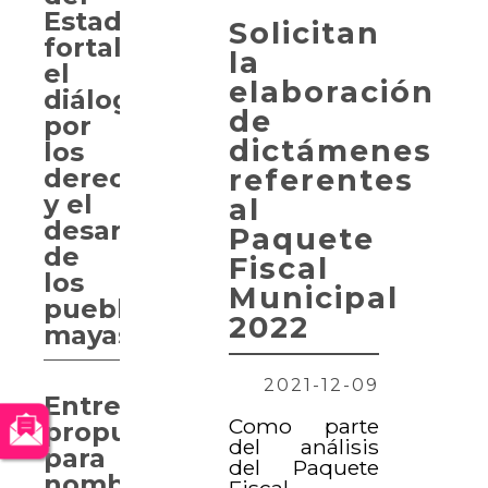
Estado
Solicitan
fortalece
la
el
elaboración
diálogo
de
por
dictámenes
los
referentes
derechos
y el
al
desarrollo
Paquete
de
Fiscal
los
Municipal
pueblos
2022
mayas
2021-12-09
Entregan
Como parte
propuesta
del análisis
para
del Paquete
nombrar
Fiscal