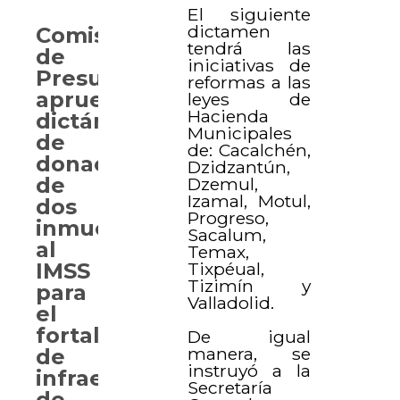
El siguiente
dictamen
Comisión
tendrá las
de
iniciativas de
Presupuesto
reformas a las
aprueba
leyes de
Hacienda
dictámenes
Municipales
de
de: Cacalchén,
donación
Dzidzantún,
de
Dzemul,
Izamal, Motul,
dos
Progreso,
inmuebles
Sacalum,
al
Temax,
Tixpéual,
IMSS
Tizimín y
para
Valladolid.
el
fortalecimiento
De igual
manera, se
de
instruyó a la
infraestructura
Secretaría
de