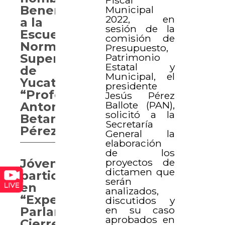
Benemérita
Municipal
2022, en
a la
sesión de la
Escuela
comisión de
Normal
Presupuesto,
Patrimonio
Superior
Estatal y
de
Municipal, el
Yucatán
presidente
“Profesor
Jesús Pérez
Ballote (PAN),
Antonio
solicitó a la
Betancourt
Secretaría
Pérez”
General la
elaboración
de los
proyectos de
Jóvenes
dictamen que
participan
serán
en
analizados,
“Experiencia
discutidos y
en su caso
Parlamentaria.
aprobados en
Cierre