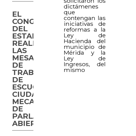
solicitaron los
dictámenes
que
EL
contengan las
CONGRESO
iniciativas de
DEL
reformas a la
Ley de
ESTADO
Hacienda del
REALIZA
municipio de
LAS
Mérida y la
MESAS
Ley de
Ingresos, del
DE
mismo
TRABAJO
DE
ESCUCHA
CIUDADANA,
MECANISMO
DE
PARLAMENTO
ABIERTO