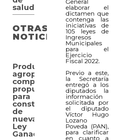
General
salud
elaborar el
dictamen que
contenga las
iniciativas de
OTRAS
105 leyes de
NOTICIAS
Ingresos
Municipales
para el
Ejercicio
Fiscal 2022.
Productores
Previo a este,
agropecuarios
la Secretaría
comparten
entregó a los
propuestas
diputados la
para
información
solicitada por
construcción
el diputado
de
Víctor Hugo
nueva
Lozano
Ley
Poveda (PAN),
para clarificar
Ganadera
en cuanto a