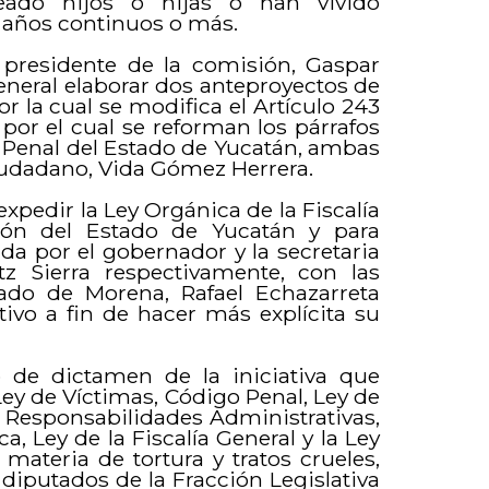
eado hijos o hijas o han vivido
años continuos o más.
 presidente de la comisión, Gaspar
 General elaborar dos anteproyectos de
r la cual se modifica el Artículo 243
 por el cual se reforman los párrafos
o Penal del Estado de Yucatán, ambas
iudadano, Vida Gómez Herrera.
 expedir la Ley Orgánica de la Fiscalía
ión del Estado de Yucatán y para
ada por el gobernador y la secretaria
tz Sierra respectivamente, con las
ado de Morena, Rafael Echazarreta
ivo a fin de hacer más explícita su
o de dictamen de la iniciativa que
Ley de Víctimas, Código Penal, Ley de
Responsabilidades Administrativas,
, Ley de la Fiscalía General y la Ley
materia de tortura y tratos crueles,
diputados de la Fracción Legislativa