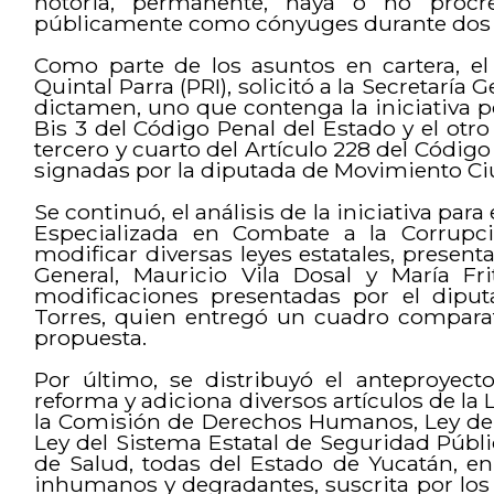
notoria, permanente, haya o no procr
públicamente como cónyuges durante dos 
Como parte de los asuntos en cartera, el
Quintal Parra (PRI), solicitó a la Secretaría
dictamen, uno que contenga la iniciativa po
Bis 3 del Código Penal del Estado y el otro
tercero y cuarto del Artículo 228 del Códig
signadas por la diputada de Movimiento C
Se continuó, el análisis de la iniciativa para
Especializada en Combate a la Corrupc
modificar diversas leyes estatales, present
General, Mauricio Vila Dosal y María Fri
modificaciones presentadas por el diput
Torres, quien entregó un cuadro comparat
propuesta.
Por último, se distribuyó el anteproyect
reforma y adiciona diversos artículos de la 
la Comisión de Derechos Humanos, Ley de 
Ley del Sistema Estatal de Seguridad Pública
de Salud, todas del Estado de Yucatán, en 
inhumanos y degradantes, suscrita por los 