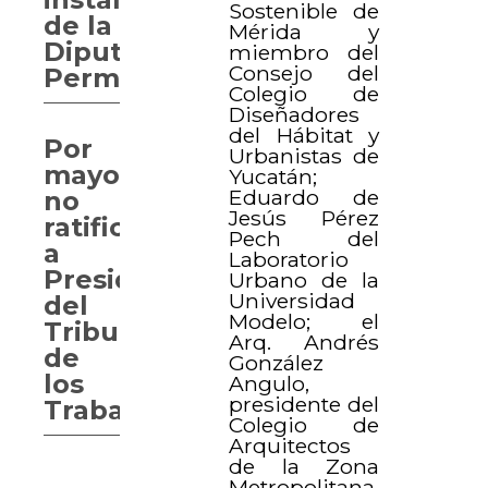
Sostenible de
de la
Mérida y
Diputación
miembro del
Consejo del
Permanente
Colegio de
Diseñadores
del Hábitat y
Por
Urbanistas de
mayoría,
Yucatán;
Eduardo de
no
Jesús Pérez
ratifican
Pech del
a
Laboratorio
Presidente
Urbano de la
Universidad
del
Modelo; el
Tribunal
Arq. Andrés
de
González
los
Angulo,
presidente del
Trabajadores
Colegio de
Arquitectos
de la Zona
Metropolitana