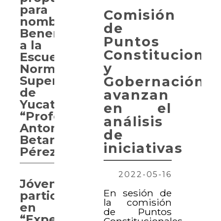
para
Comisión
nombrar
de
Benemérita
Puntos
a la
Constitucional
Escuela
y
Normal
Gobernación
Superior
de
avanzan
Yucatán
en el
“Profesor
análisis
Antonio
de
Betancourt
iniciativas
Pérez”
2022-05-16
Jóvenes
En sesión de
participan
la comisión
en
de Puntos
“Experiencia
Constitucionales