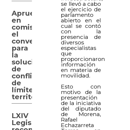
se llevó a cabo
el ejercicio de
Aprueban
parlamento
en
abierto en el
cual se contó
comisión
con la
el
presencia de
convenio
diversos
para
especialistas
que
la
proporcionaron
solución
información
de
en materia de
conflictos
movilidad.
de
Esto con
límites
motivo de la
territoriales
presentación
de la iniciativa
del diputado
de Morena,
LXIV
Rafael
Legislatura
Echazarreta
reconoce