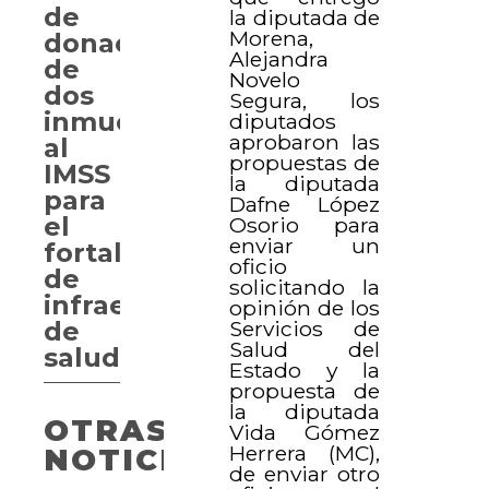
de
la diputada de
Morena,
donación
Alejandra
de
Novelo
dos
Segura, los
inmuebles
diputados
aprobaron las
al
propuestas de
IMSS
la diputada
para
Dafne López
el
Osorio para
enviar un
fortalecimiento
oficio
de
solicitando la
infraestructura
opinión de los
Servicios de
de
Salud del
salud
Estado y la
propuesta de
la diputada
OTRAS
Vida Gómez
Herrera (MC),
NOTICIAS
de enviar otro