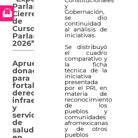
Parlamentaria.
y
Gobernación,
Cierre
se dio
de
continuidad
Curso
al análisis de
iniciativas.
Parlamentario
2026”
Se distribuyó
el cuadro
comparativo y
Aprueban
la ficha
donaciones
técnica de la
iniciativa
para
presentada
fortalecer
por el PRI, en
derechos,
materia de
reconocimiento
infraestructura
de los
y
pueblos y
servicios
comunidades
de
afromexicanas
y de otros
salud
pueblos
en