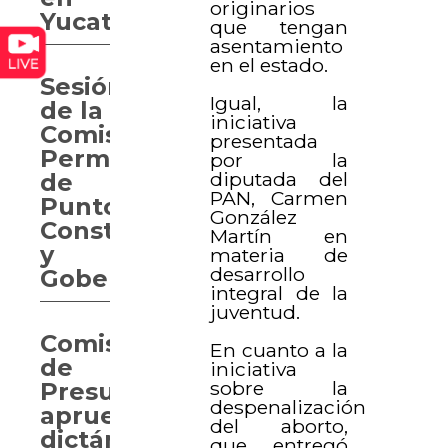
originarios
Yucatán
que tengan
asentamiento
en el estado.
Sesión
Igual, la
de la
iniciativa
Comisión
presentada
Permanente
por la
diputada del
de
PAN, Carmen
Puntos
González
Constitucionales
Martín en
y
materia de
desarrollo
Gobernación
integral de la
juventud.
Comisión
En cuanto a la
de
iniciativa
sobre la
Presupuesto
despenalización
aprueba
del aborto,
dictámenes
que entregó