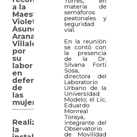
Torres, en
a la
materia de
semáforos
Maestra
peatonales y
Violeta
seguridad
Asunción
vial.
Arana
En la reunión
Villalobos
se contó con
por
la presencia
su
de la Dr.
Silvana Forti
labor
Sosa,
en
directora del
defensa
Laboratorio
de
Urbano de la
Universidad
las
Modelo; el Lic.
mujeres
Eduardo
Monreal
Toraya,
Realizan
integrante del
Observatorio
la
de Movilidad
instalación