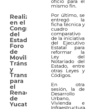
oficio para el
mismo fin.
Por último, se
Realizan
entregó la
en el
ficha técnica y
Congreso
cuadro
comparativo
del
de la iniciativa
Estado
del Ejecutivo
Foro
Estatal para
de
reformar la
Ley del
Movilidad,
Notariado del
Tránsito
Estado, entre
y
otras Leyes y
Transporte
Códigos.
para
En otra
el
sesión, la de
Renacimiento
Desarrollo
de
Urbano,
Vivienda e
Yucatán
Infraestructura,