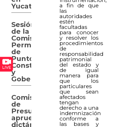
a fin de que
Yucatán
las
autoridades
estén
Sesión
facultadas
de la
para conocer
Comisión
y resolver los
procedimientos
Permanente
de
de
responsabilidad
Puntos
patrimonial
del estado y
Constitucionales
de igual
y
manera para
Gobernación
que los
particulares
que sean
Comisión
afectados
tengan
de
derecho a una
Presupuesto
indemnización
aprueba
conforme a
las bases y
dictámenes