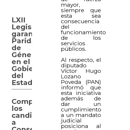
mayor,
siempre que
esta sea
LXII
consecuencia
Legislatura
del
funcionamiento
garantiza
de los
Paridad
servicios
de
públicos.
Género
Al respecto, el
en el
diputado
Gobierno
Víctor Hugo
del
Lozano
Poveda (PAN)
Estado
informó que
esta iniciativa
además de
Comparecen
dar un
los
cumplimiento
candidatos
a un mandato
judicial
a
posiciona al
Consejero