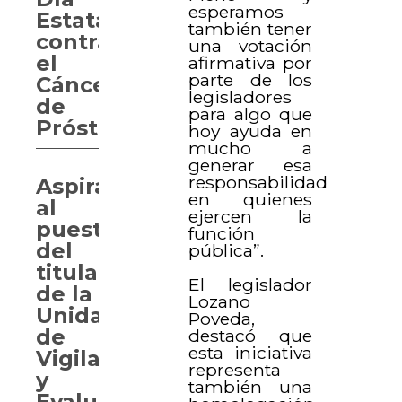
esperamos
Estatal
también tener
contra
una votación
el
afirmativa por
parte de los
Cáncer
legisladores
de
para algo que
Próstata
hoy ayuda en
mucho a
generar esa
responsabilidad
Aspirantes
en quienes
al
ejercen la
puesto
función
del
pública”.
titular
El legislador
de la
Lozano
Unidad
Poveda,
de
destacó que
esta iniciativa
Vigilancia
representa
y
también una
Evaluación