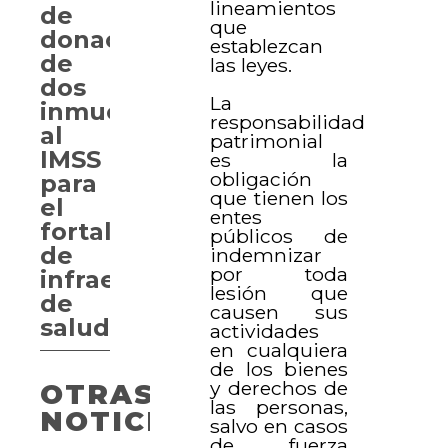
lineamientos
de
que
donación
establezcan
de
las leyes.
dos
La
inmuebles
responsabilidad
al
patrimonial
IMSS
es la
obligación
para
que tienen los
el
entes
fortalecimiento
públicos de
de
indemnizar
por toda
infraestructura
lesión que
de
causen sus
salud
actividades
en cualquiera
de los bienes
y derechos de
OTRAS
las personas,
NOTICIAS
salvo en casos
de fuerza