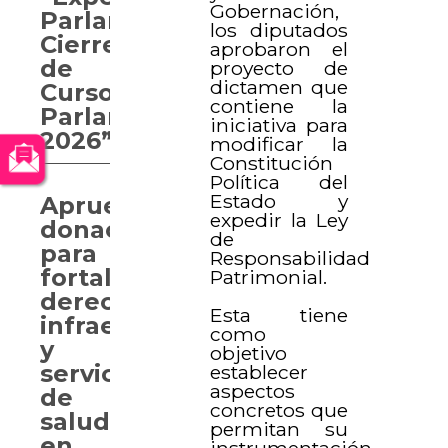
Gobernación,
Parlamentaria.
los diputados
Cierre
aprobaron el
de
proyecto de
dictamen que
Curso
contiene la
Parlamentario
iniciativa para
2026”
modificar la
Constitución
Política del
Estado y
Aprueban
expedir la Ley
donaciones
de
para
Responsabilidad
fortalecer
Patrimonial.
derechos,
Esta tiene
infraestructura
como
y
objetivo
servicios
establecer
aspectos
de
concretos que
salud
permitan su
en
instrumentación,