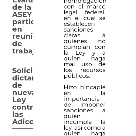
homologación
con el marco
de la
legal federal,
ASEY
en el cual se
participan
establecen
en
sanciones
claras a
reunión
quienes no
de
cumplan con
trabajo
la Ley y a
quien haga
mal uso de
los recursos
Solicitan
públicos.
dictamen
de
Hizo hincapié
nueva
en la
importancia
Ley
de imponer
contra
sanciones a
las
quien
Adicciones
incumpla la
ley, así como a
quien haga