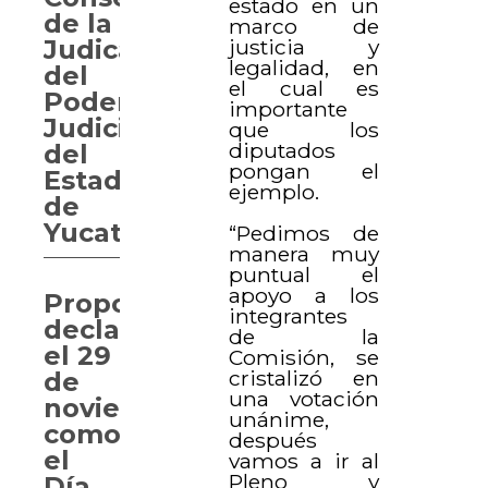
estado en un
de la
marco de
justicia y
Judicatura
legalidad, en
del
el cual es
Poder
importante
Judicial
que los
diputados
del
pongan el
Estado
ejemplo.
de
Yucatán
“Pedimos de
manera muy
puntual el
apoyo a los
Proponen
integrantes
declarar
de la
el 29
Comisión, se
cristalizó en
de
una votación
noviembre
unánime,
como
después
el
vamos a ir al
Pleno y
Día