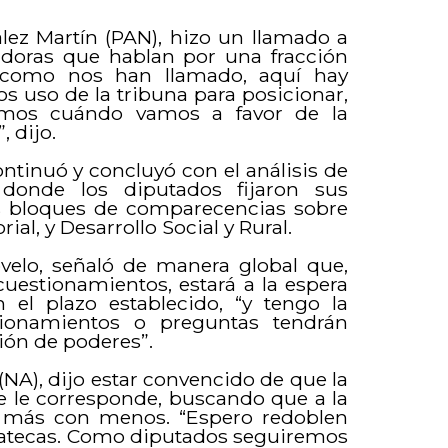
lez Martín (PAN), hizo un llamado a
ladoras que hablan por una fracción
s como nos han llamado, aquí hay
s uso de la tribuna para posicionar,
emos cuándo vamos a favor de la
, dijo.
ntinuó y concluyó con el análisis de
donde los diputados fijaron sus
s bloques de comparecencias sobre
al, y Desarrollo Social y Rural.
ovelo, señaló de manera global que,
uestionamientos, estará a la espera
 el plazo establecido, “y tengo la
ionamientos o preguntas tendrán
sión de poderes”.
NA), dijo estar convencido de que la
ue le corresponde, buscando que a la
o más con menos. “Espero redoblen
yucatecas. Como diputados seguiremos