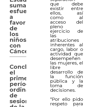
que debe
suman
existir entre
esfuerzos
ellos, así
a
como al
acceso del
favor
pleno
de
ejercicio de
los
las
niños
atribuciones
inherentes al
con
cargo, labor o
Cáncer
actividad que
desempeñen
las mujeres, el
Concluye
libre
desarrollo de
el
la función
primer
pública y la
período
toma de
ordinario
decisiones.
de
“Por ello pido
sesiones
respeto para
de la