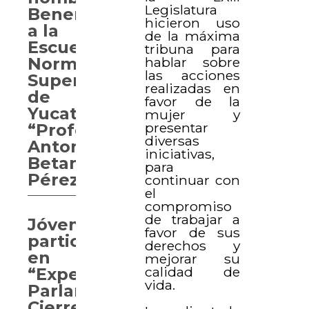
Legislatura
Benemérita
hicieron uso
a la
de la máxima
Escuela
tribuna para
hablar sobre
Normal
las acciones
Superior
realizadas en
de
favor de la
Yucatán
mujer y
presentar
“Profesor
diversas
Antonio
iniciativas,
Betancourt
para
Pérez”
continuar con
el
compromiso
de trabajar a
Jóvenes
favor de sus
participan
derechos y
en
mejorar su
calidad de
“Experiencia
vida.
Parlamentaria.
Cierre