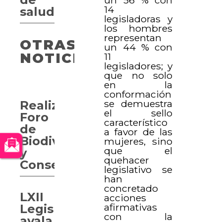
14
salud
legisladoras y
los hombres
representan
OTRAS
un 44 % con
NOTICIAS
11
legisladores; y
que no solo
en la
conformación
se demuestra
Realizan
el sello
Foro
característico
de
a favor de las
Biodiversidad
mujeres, sino
que el
y
quehacer
Conservación
legislativo se
han
concretado
LXII
acciones
afirmativas
Legislatura
con la
avala