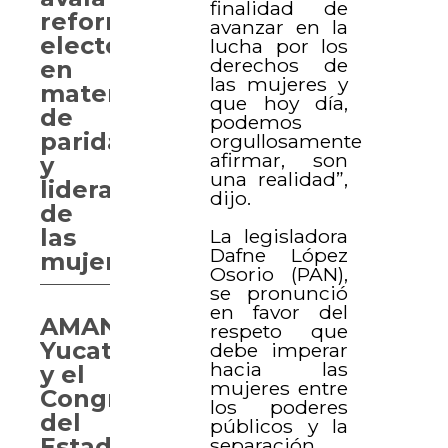
finalidad de
reformas
avanzar en la
electorales
lucha por los
derechos de
en
las mujeres y
materia
que hoy día,
de
podemos
paridad
orgullosamente
afirmar, son
y
una realidad”,
liderazgo
dijo.
de
las
La legisladora
Dafne López
mujeres
Osorio (PAN),
se pronunció
en favor del
AMANC
respeto que
Yucatán
debe imperar
hacia las
y el
mujeres entre
Congreso
los poderes
del
públicos y la
Estado
separación