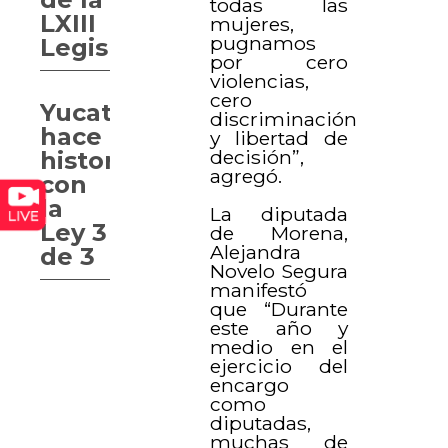
todas las
LXIII
mujeres,
pugnamos
Legislatura
por cero
violencias,
cero
Yucatán
discriminación
hace
y libertad de
decisión”,
historia
agregó.
con
la
La diputada
Ley 3
de Morena,
Alejandra
de 3
Novelo Segura
manifestó
que “Durante
este año y
medio en el
ejercicio del
encargo
como
diputadas,
muchas de