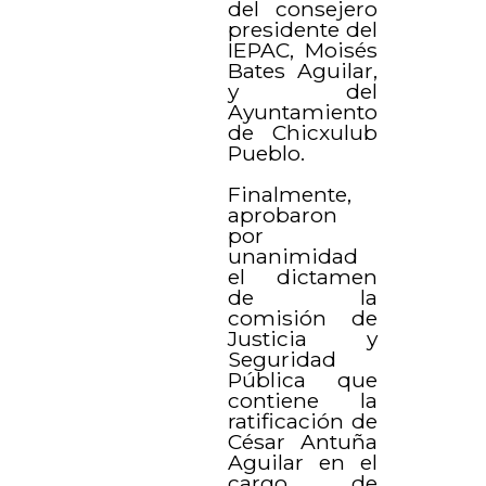
del consejero
presidente del
IEPAC, Moisés
Bates Aguilar,
y del
Ayuntamiento
de Chicxulub
Pueblo.
Finalmente,
aprobaron
por
unanimidad
el dictamen
de la
comisión de
Justicia y
Seguridad
Pública que
contiene la
ratificación de
César Antuña
Aguilar en el
cargo de