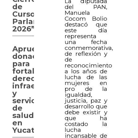
La diputada
de
del PAN,
Manuela
Curso
Cocom Bolio
Parlamentario
destacó que
2026”
este día
representa
una fecha
conmemorativa,
Aprueban
de reflexión y
donaciones
de
para
reconocimiento
fortalecer
a los años de
lucha de las
derechos,
mujeres en
infraestructura
pro de la
y
igualdad,
servicios
justicia, paz y
desarrollo que
de
debe existir y
salud
que ha
en
costado la
Yucatán
lucha
incansable de