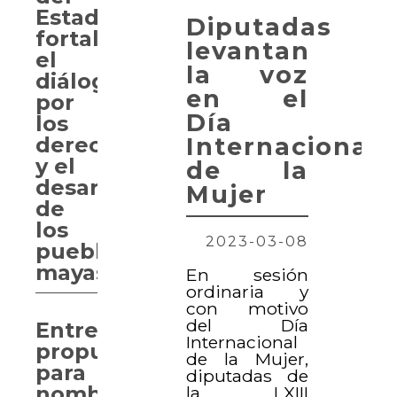
Estado
Diputadas
fortalece
levantan
el
la voz
diálogo
en el
por
Día
los
Internacional
derechos
y el
de la
desarrollo
Mujer
de
los
2023-03-08
pueblos
mayas
En sesión
ordinaria y
con motivo
del Día
Entregan
Internacional
propuesta
de la Mujer,
para
diputadas de
nombrar
la LXIII