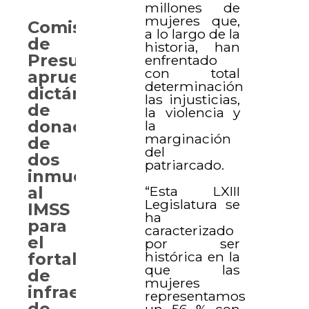
millones de
mujeres que,
Comisión
a lo largo de la
de
historia, han
Presupuesto
enfrentado
con total
aprueba
determinación
dictámenes
las injusticias,
de
la violencia y
donación
la
marginación
de
del
dos
patriarcado.
inmuebles
“Esta LXIII
al
Legislatura se
IMSS
ha
para
caracterizado
el
por ser
histórica en la
fortalecimiento
que las
de
mujeres
infraestructura
representamos
de
un 56 % con