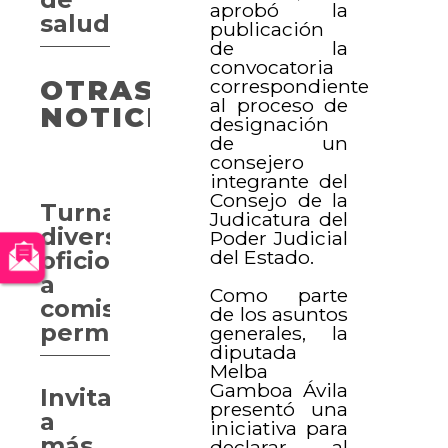
aprobó la
salud
publicación
de la
convocatoria
correspondiente
OTRAS
al proceso de
NOTICIAS
designación
de un
consejero
integrante del
Consejo de la
Turnan
Judicatura del
diversos
Poder Judicial
del Estado.
oficios
a
Como parte
comisiones
de los asuntos
permanentes
generales, la
diputada
Melba
Gamboa Ávila
Invitan
presentó una
a
iniciativa para
más
declarar al