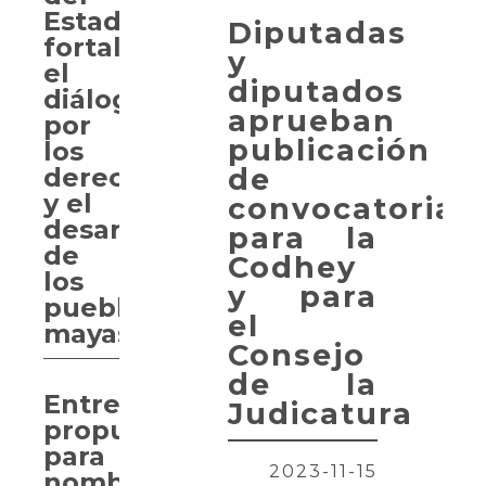
Estado
Diputadas
fortalece
y
el
diputados
diálogo
aprueban
por
publicación
los
de
derechos
y el
convocatorias
desarrollo
para la
de
Codhey
los
y para
pueblos
el
mayas
Consejo
de la
Entregan
Judicatura
propuesta
para
2023-11-15
nombrar