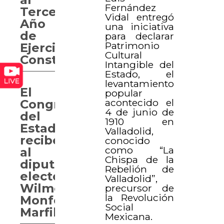
Fernández
Tercer
Vidal entregó
Año
una iniciativa
de
para declarar
Patrimonio
Ejercicio
Cultural
Constitucional
Intangible del
Estado, el
levantamiento
El
popular
acontecido el
Congreso
4 de junio de
del
1910 en
Estado
Valladolid,
recibe
conocido
como “La
al
Chispa de la
diputado
Rebelión de
electo
Valladolid”,
Wilmer
precursor de
la Revolución
Monforte
Social
Marfil
Mexicana.