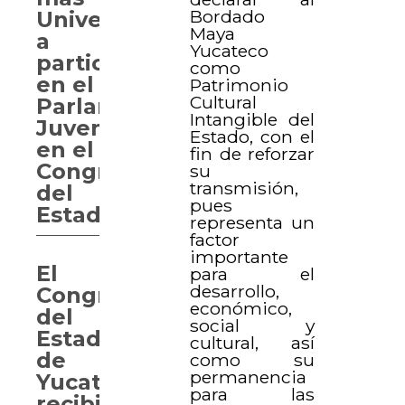
Bordado
Universidades
Maya
a
Yucateco
participar
como
en el
Patrimonio
Cultural
Parlamento
Intangible del
Juvenil
Estado, con el
en el
fin de reforzar
Congreso
su
transmisión,
del
pues
Estado
representa un
factor
importante
El
para el
desarrollo,
Congreso
económico,
del
social y
Estado
cultural, así
de
como su
permanencia
Yucatán
para las
recibirá