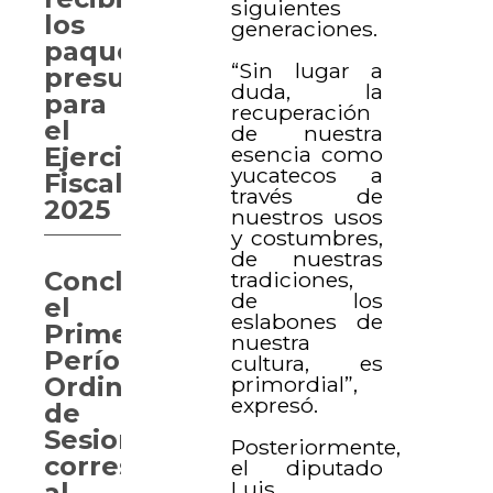
siguientes
los
generaciones.
paquetes
“Sin lugar a
presupuestales
duda, la
para
recuperación
el
de nuestra
esencia como
Ejercicio
yucatecos a
Fiscal
través de
2025
nuestros usos
y costumbres,
de nuestras
Concluye
tradiciones,
de los
el
eslabones de
Primer
nuestra
Período
cultura, es
primordial”,
Ordinario
expresó.
de
Sesiones
Posteriormente,
correspondiente
el diputado
Luis
al