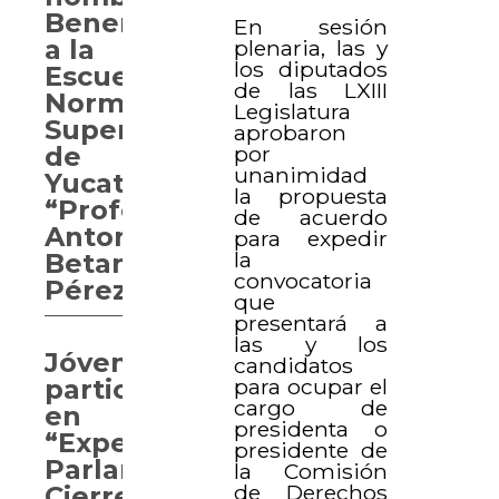
Benemérita
En sesión
a la
plenaria, las y
los diputados
Escuela
de las LXIII
Normal
Legislatura
Superior
aprobaron
por
de
unanimidad
Yucatán
la propuesta
“Profesor
de acuerdo
Antonio
para expedir
la
Betancourt
convocatoria
Pérez”
que
presentará a
las y los
Jóvenes
candidatos
para ocupar el
participan
cargo de
en
presidenta o
“Experiencia
presidente de
Parlamentaria.
la Comisión
de Derechos
Cierre