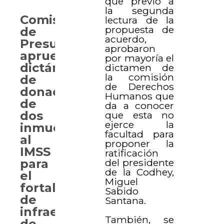
que previo a
la segunda
Comisión
lectura de la
propuesta de
de
acuerdo,
Presupuesto
aprobaron
aprueba
por mayoría el
dictámenes
dictamen de
la comisión
de
de Derechos
donación
Humanos que
de
da a conocer
dos
que esta no
ejerce la
inmuebles
facultad para
al
proponer la
IMSS
ratificación
del presidente
para
de la Codhey,
el
Miguel
fortalecimiento
Sabido
de
Santana.
infraestructura
También, se
de