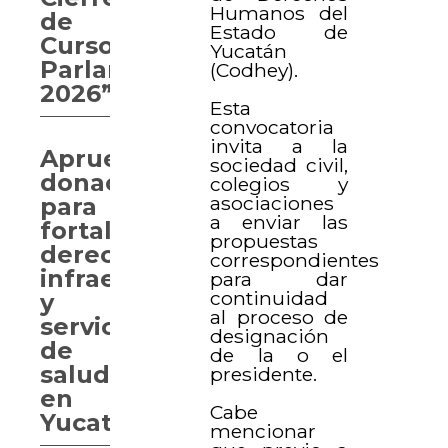
Humanos del
de
Estado de
Curso
Yucatán
Parlamentario
(Codhey).
2026”
Esta
convocatoria
invita a la
Aprueban
sociedad civil,
donaciones
colegios y
asociaciones
para
a enviar las
fortalecer
propuestas
derechos,
correspondientes
infraestructura
para dar
continuidad
y
al proceso de
servicios
designación
de
de la o el
salud
presidente.
en
Cabe
Yucatán
mencionar