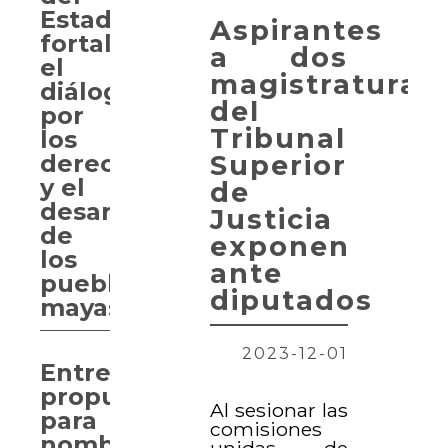
Estado
Aspirantes
fortalece
a dos
el
magistraturas
diálogo
del
por
Tribunal
los
Superior
derechos
y el
de
desarrollo
Justicia
de
exponen
los
ante
pueblos
diputados
mayas
2023-12-01
Entregan
propuesta
Al sesionar las
para
comisiones
nombrar
unidas de