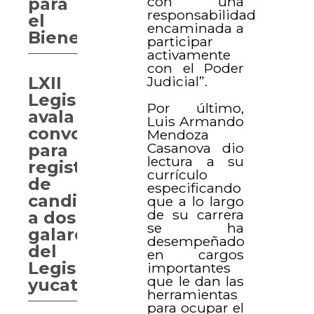
con una
para
responsabilidad
el
encaminada a
Bienestar
participar
activamente
con el Poder
Judicial”.
LXII
Legislatura
Por último,
avala
Luis Armando
convocatorias
Mendoza
Casanova dio
para
lectura a su
registro
currículo
de
especificando
candidatos
que a lo largo
de su carrera
a dos
se ha
galardones
desempeñado
del
en cargos
Legislativo
importantes
que le dan las
yucateco
herramientas
para ocupar el