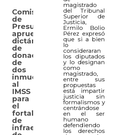
magistrado
del Tribunal
Comisión
Superior de
de
Justicia,
Presupuesto
Ermilo Bolio
aprueba
Pérez expresó
que si a bien
dictámenes
lo
de
consideraran
donación
los diputados
de
y lo designan
como
dos
magistrado,
inmuebles
entre sus
al
propuestas
está impartir
IMSS
justicia sin
para
formalismos y
el
centrándose
fortalecimiento
en el ser
humano
de
defendiendo
infraestructura
los derechos
de