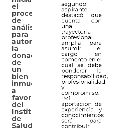
segundo
el
aspirante,
proceso
destacó que
de
cuenta con
una
análisis
trayectoria
para
profesional
autorizar
amplia para
la
asumir el
cargo en
donación
comento en el
de
cual se debe
un
ponderar la
bien
responsabilidad,
profesionalidad
inmueble
y
a
compromiso.
favor
“Mi
aportación de
del
experiencia y
Instituto
conocimientos
de
será para
Salud
contribuir