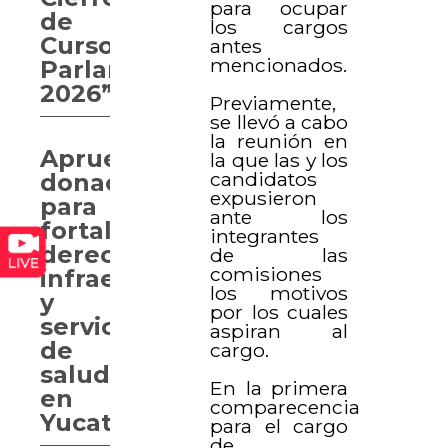
para ocupar
de
los cargos
Curso
antes
mencionados.
Parlamentario
2026”
Previamente,
se llevó a cabo
la reunión en
Aprueban
la que las y los
candidatos
donaciones
expusieron
para
ante los
fortalecer
integrantes
derechos,
de las
comisiones
infraestructura
los motivos
y
por los cuales
servicios
aspiran al
de
cargo.
salud
En la primera
en
comparecencia
Yucatán
para el cargo
de