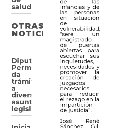
de las
salud
infancias y de
las personas
en situación
de
OTRAS
vulnerabilidad,
NOTICIAS
“seré un
magistrado
de puertas
abiertas para
escuchar sus
Diputación
inquietudes,
necesidades y
Permanente
promover la
da
creación de
trámite
juzgados
a
necesarios
para reducir
diversos
el rezago en la
asuntos
impartición
legislativos
de justicia”.
José René
Sánchez Gil,
Inicia