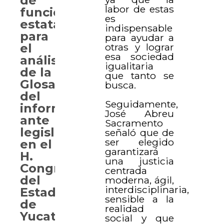
de
labor de estas
funcionarios
es
estatales
indispensable
para
para ayudar a
otras y lograr
el
esa sociedad
análisis
igualitaria
de la
que tanto se
Glosa
busca.
del
Seguidamente,
informe,
José Abreu
ante
Sacramento
legisladores
señaló que de
ser elegido
en el
garantizará
H.
una justicia
Congreso
centrada
del
moderna, ágil,
interdisciplinaria,
Estado
sensible a la
de
realidad
Yucatán.
social y que