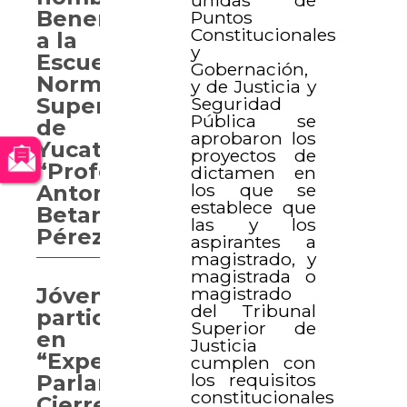
Benemérita
Puntos
Constitucionales
a la
y
Escuela
Gobernación,
Normal
y de Justicia y
Seguridad
Superior
Pública se
de
aprobaron los
Yucatán
proyectos de
“Profesor
dictamen en
los que se
Antonio
establece que
Betancourt
las y los
Pérez”
aspirantes a
magistrado, y
magistrada o
magistrado
Jóvenes
del Tribunal
participan
Superior de
en
Justicia
“Experiencia
cumplen con
los requisitos
Parlamentaria.
constitucionales
Cierre