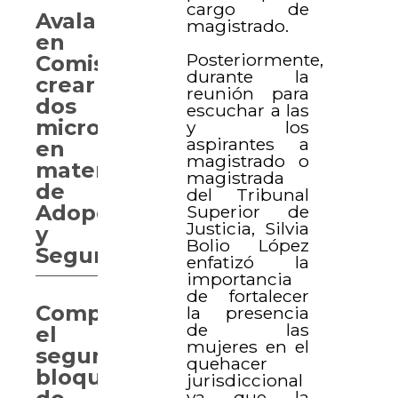
cargo de
Avalan
magistrado.
en
Posteriormente,
Comisión
durante la
crear
reunión para
dos
escuchar a las
micrositios
y los
aspirantes a
en
magistrado o
materia
magistrada
de
del Tribunal
Adopción
Superior de
Justicia, Silvia
y
Bolio López
Seguridad
enfatizó la
importancia
de fortalecer
Comparece
la presencia
de las
el
mujeres en el
segundo
quehacer
bloque
jurisdiccional
ya que la