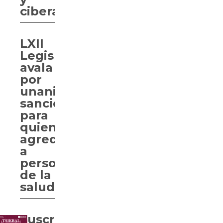
ciberacoso
LXII
Legislatura
avala
por
unanimidad
sanciones
para
quien
agreda
a
personal
de la
salud
Suscriben