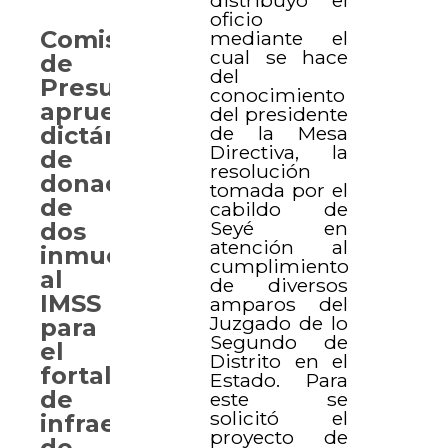
oficio
Comisión
mediante el
cual se hace
de
del
Presupuesto
conocimiento
aprueba
del presidente
de la Mesa
dictámenes
Directiva, la
de
resolución
donación
tomada por el
de
cabildo de
Seyé en
dos
atención al
inmuebles
cumplimiento
al
de diversos
IMSS
amparos del
Juzgado de lo
para
Segundo de
el
Distrito en el
fortalecimiento
Estado. Para
de
este se
solicitó el
infraestructura
proyecto de
de