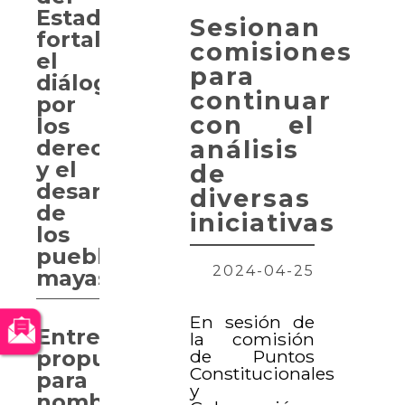
Estado
Sesionan
fortalece
comisiones
el
para
diálogo
continuar
por
con el
los
análisis
derechos
y el
de
desarrollo
diversas
de
iniciativas
los
pueblos
2024-04-25
mayas
En sesión de
Entregan
la comisión
de Puntos
propuesta
Constitucionales
para
y
nombrar