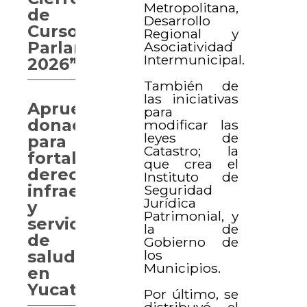
Metropolitana,
de
Desarrollo
Curso
Regional y
Parlamentario
Asociatividad
Intermunicipal.
2026”
También de
las iniciativas
Aprueban
para
donaciones
modificar las
leyes de
para
Catastro; la
fortalecer
que crea el
derechos,
Instituto de
infraestructura
Seguridad
Jurídica
y
Patrimonial, y
servicios
la de
de
Gobierno de
los
salud
Municipios.
en
Yucatán
Por último, se
distribuyó el