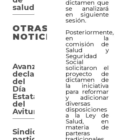
dictamen que
salud
se analizará
en siguiente
sesión.
OTRAS
Posteriormente,
NOTICIAS
en la
comisión de
Salud y
Seguridad
Social
Avanza
solicitaron el
declaración
proyecto de
dictamen de
del
la iniciativa
Día
para reformar
Estatal
y adicionar
del
diversas
disposiciones
Aviturismo
a la Ley de
Salud, en
materia de
Sindicatos
parteras
participarán
tradicionales.