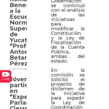
Gobernación
Benemérita
se continuó
con el análisis
a la
de las
Escuela
iniciativas
Normal
para
Superior
modificar la
Constitución
de
y la Ley de
Yucatán
Fiscalización
“Profesor
de la Cuenta
Antonio
Pública,
ambas del
Betancourt
estado.
Pérez”
En la
comisión se
Jóvenes
solicitó el
proyecto de
participan
dictamen de
en
la iniciativa
“Experiencia
para expedir
Parlamentaria.
la Ley de
Coordinación
Cierre