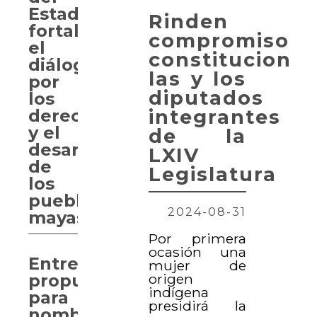
Estado
Rinden
fortalece
compromiso
el
constitucional
diálogo
las y los
por
diputados
los
integrantes
derechos
y el
de la
desarrollo
LXIV
de
Legislatura
los
pueblos
2024-08-31
mayas
Por primera
ocasión una
Entregan
mujer de
origen
propuesta
indígena
para
presidirá la
nombrar