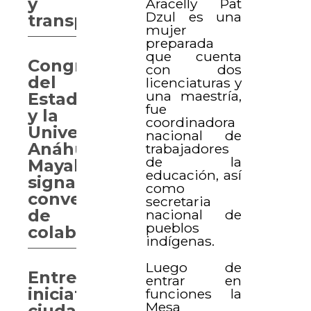
y
Aracelly Pat
Dzul es una
transporte
mujer
preparada
que cuenta
Congreso
con dos
del
licenciaturas y
una maestría,
Estado
fue
y la
coordinadora
Universidad
nacional de
Anáhuac
trabajadores
de la
Mayab
educación, así
signan
como
convenio
secretaria
de
nacional de
pueblos
colaboración
indígenas.
Luego de
Entregan
entrar en
iniciativa
funciones la
Mesa
ciudadana