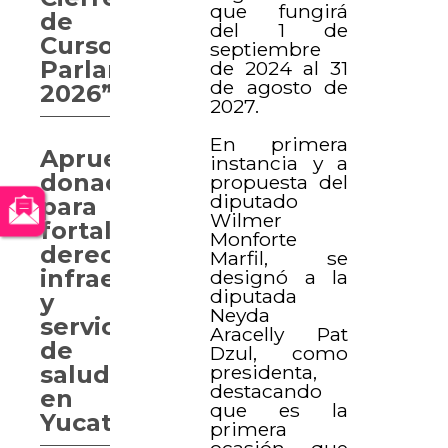
que fungirá
de
del 1 de
Curso
septiembre
Parlamentario
de 2024 al 31
de agosto de
2026”
2027.
En primera
Aprueban
instancia y a
donaciones
propuesta del
diputado
para
Wilmer
fortalecer
Monforte
derechos,
Marfil, se
infraestructura
designó a la
diputada
y
Neyda
servicios
Aracelly Pat
de
Dzul, como
presidenta,
salud
destacando
en
que es la
Yucatán
primera
ocasión que