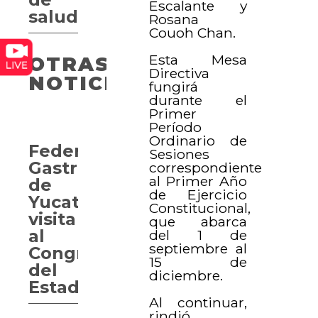
Escalante y
salud
Rosana
Couoh Chan.
Esta Mesa
OTRAS
Directiva
NOTICIAS
fungirá
durante el
Primer
Período
Ordinario de
Federación
Sesiones
Gastronómica
correspondiente
al Primer Año
de
de Ejercicio
Yucatán
Constitucional,
visita
que abarca
al
del 1 de
septiembre al
Congreso
15 de
del
diciembre.
Estado
Al continuar,
rindió