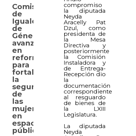
compromiso
Comisión
la diputada
de
Neyda
Igualdad
Aracelly Pat
de
Dzul, como
presidenta de
Género
la Mesa
avanza
Directiva y
en
posteriormente
la Comisión
reformas
Instaladora y
para
de Entrega-
fortalecer
Recepción dio
la
la
documentación
seguridad
correspondiente
de
al resguardo
las
de bienes de
mujeres
la LXIII
Legislatura.
en
espacios
La diputada
públicos
Neyda