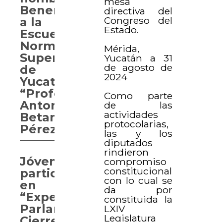
mesa
Benemérita
directiva del
Congreso del
a la
Estado.
Escuela
Normal
Mérida,
Superior
Yucatán a 31
de agosto de
de
2024
Yucatán
“Profesor
Como parte
Antonio
de las
actividades
Betancourt
protocolarias,
Pérez”
las y los
diputados
rindieron
Jóvenes
compromiso
constitucional
participan
con lo cual se
en
da por
“Experiencia
constituida la
Parlamentaria.
LXIV
Legislatura
Cierre