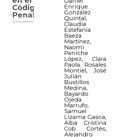
en el
Daniel
Enrique
Código
González
Penal
Quintal,
Claudia
Estefanía
Baeza
Martínez,
Naomi
Peniche
López, Clara
Paola Rosales
Montiel, José
Julián
Bustillos
Medina,
Bayardo
Ojeda
Marrufo,
Samuel
Lizama Gasca,
Alba Cristina
Cob Cortés,
Alejandro