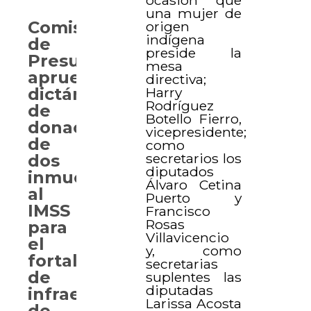
una mujer de
Comisión
origen
indígena
de
preside la
Presupuesto
mesa
aprueba
directiva;
Harry
dictámenes
Rodríguez
de
Botello Fierro,
donación
vicepresidente;
de
como
secretarios los
dos
diputados
inmuebles
Álvaro Cetina
al
Puerto y
IMSS
Francisco
Rosas
para
Villavicencio
el
y, como
fortalecimiento
secretarias
de
suplentes las
diputadas
infraestructura
Larissa Acosta
de