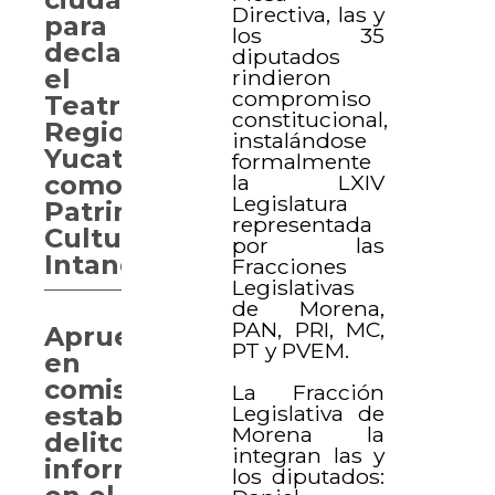
Directiva, las y
para
los 35
declarar
diputados
el
rindieron
compromiso
Teatro
constitucional,
Regional
instalándose
Yucateco
formalmente
la LXIV
como
Legislatura
Patrimonio
representada
Cultural
por las
Intangible
Fracciones
Legislativas
de Morena,
PAN, PRI, MC,
Aprueban
PT y PVEM.
en
comisión
La Fracción
Legislativa de
establecer
Morena la
delitos
integran las y
informáticos
los diputados: