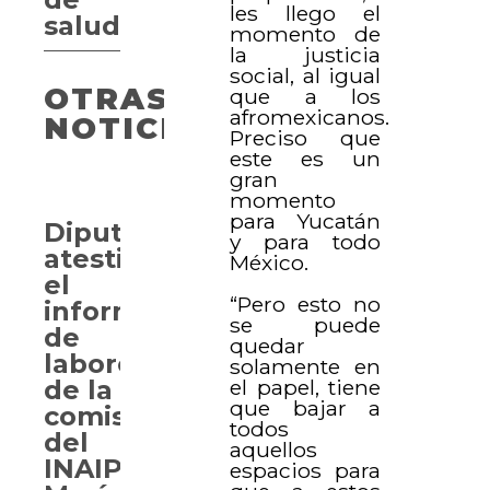
les llego el
salud
momento de
la justicia
social, al igual
OTRAS
que a los
afromexicanos.
NOTICIAS
Preciso que
este es un
gran
momento
para Yucatán
Diputados
y para todo
atestiguan
México.
el
“Pero esto no
informe
se puede
de
quedar
labores
solamente en
el papel, tiene
de la
que bajar a
comisionada
todos
del
aquellos
INAIP,
espacios para