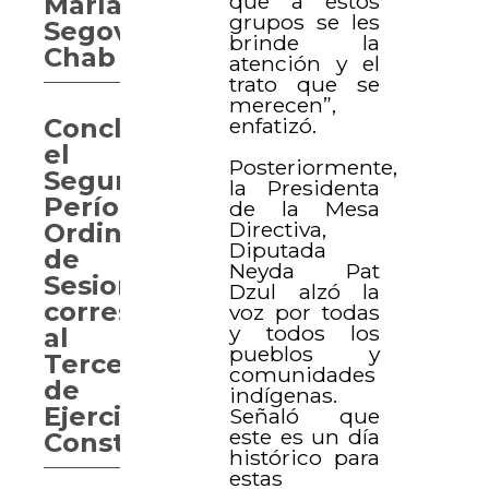
que a estos
María
grupos se les
Segovia
brinde la
Chab
atención y el
trato que se
merecen”,
enfatizó.
Concluye
el
Posteriormente,
Segundo
la Presidenta
Período
de la Mesa
Directiva,
Ordinario
Diputada
de
Neyda Pat
Sesiones
Dzul alzó la
correspondiente
voz por todas
y todos los
al
pueblos y
Tercer
comunidades
de
indígenas.
Ejercicio
Señaló que
este es un día
Constitucional
histórico para
estas