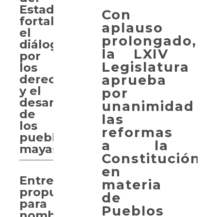
Estado
Con
fortalece
aplauso
el
prolongado,
diálogo
la LXIV
por
Legislatura
los
aprueba
derechos
y el
por
desarrollo
unanimidad
de
las
los
reformas
pueblos
a la
mayas
Constitución
en
Entregan
materia
propuesta
de
para
Pueblos
nombrar