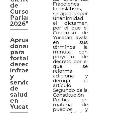
Fracciones
de
Legislativas,
Curso
se aprobó por
Parlamentario
unanimidad
el dictamen
2026”
por el que el
Congreso de
Yucatán avala
Aprueban
en sus
donaciones
términos la
para
minuta con
proyecto de
fortalecer
decreto por el
derechos,
que se
infraestructura
reforma,
adiciona y
y
deroga el
servicios
artículo
de
Segundo de la
salud
Constitución
Política en
en
materia de
Yucatán
pueblos y