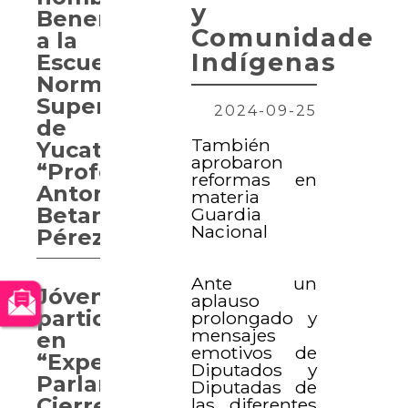
y
Benemérita
Comunidades
a la
Indígenas
Escuela
Normal
Superior
2024-09-25
de
También
Yucatán
aprobaron
“Profesor
reformas en
Antonio
materia
Betancourt
Guardia
Nacional
Pérez”
Ante un
Jóvenes
aplauso
participan
prolongado y
mensajes
en
emotivos de
“Experiencia
Diputados y
Parlamentaria.
Diputadas de
Cierre
las diferentes