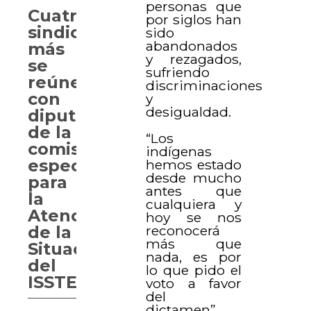
personas que
Cuatro
por siglos han
sindicatos
sido
abandonados
más
y rezagados,
se
sufriendo
reúnen
discriminaciones
con
y
desigualdad.
diputados
de la
“Los
comisión
indígenas
especial
hemos estado
desde mucho
para
antes que
la
cualquiera y
Atención
hoy se nos
reconocerá
de la
más que
Situación
nada, es por
del
lo que pido el
ISSTEY
voto a favor
del
dictamen”,