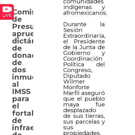
comunidades
indígenas y
Comisión
afromexicanos.
de
Durante la
Presupuesto
Sesión
aprueba
Extraordinaria,
dictámenes
el Presidente
de la Junta de
de
Gobierno y
donación
Coordinación
de
Política del
dos
Congreso,
Diputado
inmuebles
Wilmer
al
Monforte
IMSS
Marfil aseguró
para
que el pueblo
maya fue
el
desplazado
fortalecimiento
de sus tierras,
de
sus parcelas y
infraestructura
sus
propiedades,
de