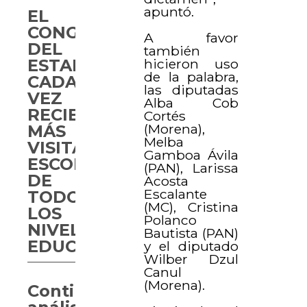
apuntó.
EL
CONGRESO
A favor
DEL
también
hicieron uso
ESTADO
de la palabra,
CADA
las diputadas
VEZ
Alba Cob
RECIBE
Cortés
(Morena),
MÁS
Melba
VISITAS
Gamboa Ávila
ESCOLARES
(PAN), Larissa
DE
Acosta
Escalante
TODOS
(MC), Cristina
LOS
Polanco
NIVELES
Bautista (PAN)
EDUCATIVOS
y el diputado
Wilber Dzul
Canul
(Morena).
Continúa