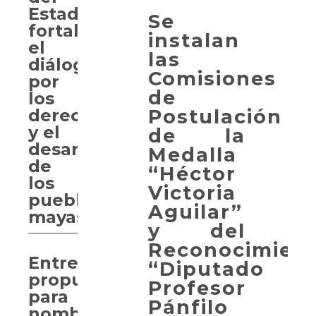
Estado
Se
fortalece
instalan
el
las
diálogo
Comisiones
por
de
los
Postulación
derechos
y el
de la
desarrollo
Medalla
de
“Héctor
los
Victoria
pueblos
Aguilar”
mayas
y del
Reconocimien
Entregan
“Diputado
propuesta
Profesor
para
Pánfilo
nombrar