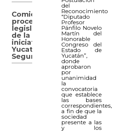
del
Reconocimiento
Comienza
“Diputado
proceso
Profesor
legislativo
Pánfilo Novelo
Martín del
de la
Honorable
iniciativa
Congreso del
Yucatán
Estado de
Yucatán”,
Seguro
donde
aprobaron
por
unanimidad
la
convocatoria
que establece
las bases
correspondientes,
a fin de que la
sociedad
presente a las
y los