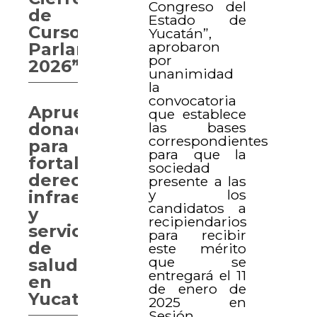
Congreso del
de
Estado de
Curso
Yucatán”,
aprobaron
Parlamentario
por
2026”
unanimidad
la
convocatoria
Aprueban
que establece
las bases
donaciones
correspondientes
para
para que la
fortalecer
sociedad
derechos,
presente a las
y los
infraestructura
candidatos a
y
recipiendarios
servicios
para recibir
de
este mérito
que se
salud
entregará el 11
en
de enero de
Yucatán
2025 en
Sesión