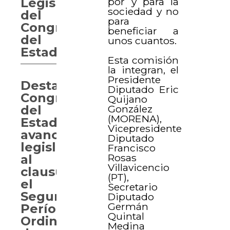
por y para la
Legislatura
sociedad y no
del
para
Congreso
beneficiar a
del
unos cuantos.
Estado.
Esta comisión
la integran, el
Presidente
Destaca
Diputado Eric
Congreso
Quijano
González
del
(MORENA),
Estado
Vicepresidente
avances
Diputado
legislativos
Francisco
Rosas
al
Villavicencio
clausurar
(PT),
el
Secretario
Segundo
Diputado
Germán
Período
Quintal
Ordinario
Medina