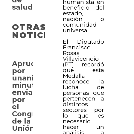
humanista en
salud
beneficio del
estado,
nación o
comunidad
OTRAS
universal.
NOTICIAS
El Diputado
Francisco
Rosas
Villavicencio
Aprueban
(PT) recordó
que esta
por
Medalla
unanimidad
reconoce la
minutas
lucha de
enviadas
personas que
pertenecen a
por
distintos
el
sectores por
Congreso
lo que es
de la
necesario
hacer un
Unión
análisis a