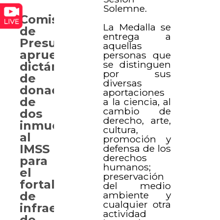
Solemne.
Comisión
La Medalla se
de
entrega a
Presupuesto
aquellas
aprueba
personas que
se distinguen
dictámenes
por sus
de
diversas
donación
aportaciones
de
a la ciencia, al
cambio de
dos
derecho, arte,
inmuebles
cultura,
al
promoción y
IMSS
defensa de los
derechos
para
humanos;
el
preservación
fortalecimiento
del medio
ambiente y
de
cualquier otra
infraestructura
actividad
de