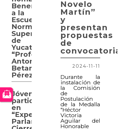
Novelo
Benemérita
Martín”
a la
y
Escuela
Normal
presentan
Superior
propuestas
de
de
Yucatán
convocatoria
“Profesor
Antonio
2024-11-11
Betancourt
Pérez”
Durante la
instalación de
la Comisión
Jóvenes
de
Postulación
participan
de la Medalla
en
“Héctor
“Experiencia
Victoria
Aguilar del
Parlamentaria.
Honorable
Cierre