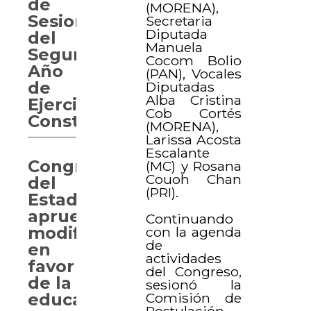
de
(MORENA),
Sesiones
Secretaria
Diputada
del
Manuela
Segundo
Cocom Bolio
Año
(PAN), Vocales
de
Diputadas
Alba Cristina
Ejercicio
Cob Cortés
Constitucional
(MORENA),
Larissa Acosta
Escalante
Congreso
(MC) y Rosana
Couoh Chan
del
(PRI).
Estado
aprueba
Continuando
modificaciones
con la agenda
de
en
actividades
favor
del Congreso,
de la
sesionó la
Comisión de
educación
Postulación