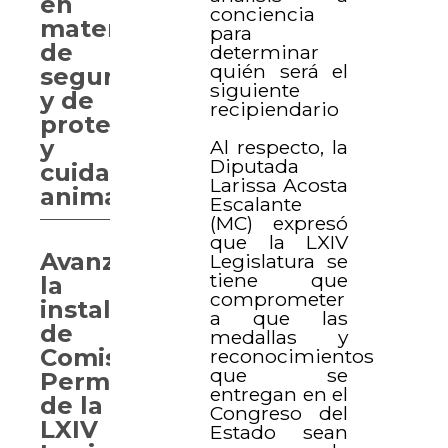
en
conciencia
materia
para
de
determinar
quién será el
seguridad;
siguiente
y de
recipiendario
protección
y
Al respecto, la
Diputada
cuidado
Larissa Acosta
animal
Escalante
(MC) expresó
que la LXIV
Avanza
Legislatura se
tiene que
la
comprometer
instalación
a que las
de
medallas y
Comisiones
reconocimientos
que se
Permanentes
entregan en el
de la
Congreso del
LXIV
Estado sean