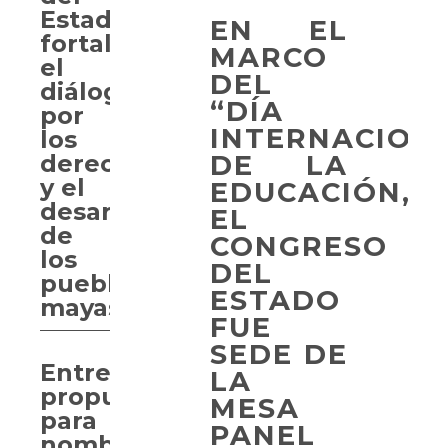
Estado
EN EL
fortalece
MARCO
el
DEL
diálogo
“DÍA
por
INTERNACION
los
DE LA
derechos
y el
EDUCACIÓN,”
desarrollo
EL
de
CONGRESO
los
DEL
pueblos
ESTADO
mayas
FUE
SEDE DE
Entregan
LA
propuesta
MESA
para
PANEL
nombrar