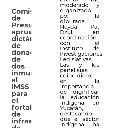
moderado y
organizado
Comisión
por la
de
diputada
Presupuesto
Neyda Pat
aprueba
Dzul, en
coordinación
dictámenes
con el
de
Instituto de
donación
Investigaciones
de
Legislativas.
Las y los
dos
panelistas
inmuebles
coincidieron
al
en la
IMSS
importancia
de dignificar
para
la educación
el
indígena en
fortalecimiento
Yucatán,
destacando
de
que el sector
infraestructura
indígena ha
de