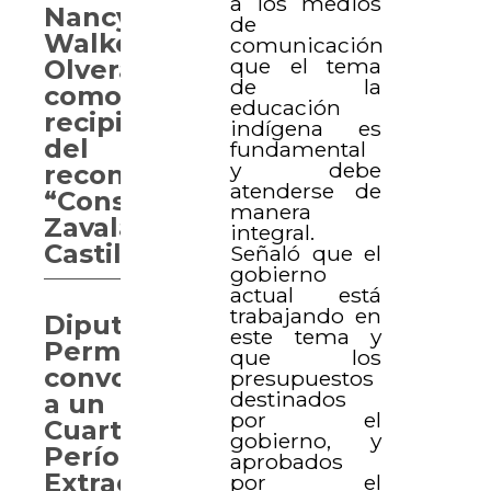
a los medios
Nancy
de
Walker
comunicación
que el tema
Olvera
de la
como
educación
recipiendaria
indígena es
del
fundamental
y debe
reconocimiento
atenderse de
“Consuelo
manera
Zavala
integral.
Castillo”
Señaló que el
gobierno
actual está
trabajando en
Diputación
este tema y
Permanente
que los
convoca
presupuestos
destinados
a un
por el
Cuarto
gobierno, y
Período
aprobados
Extraordinario
por el