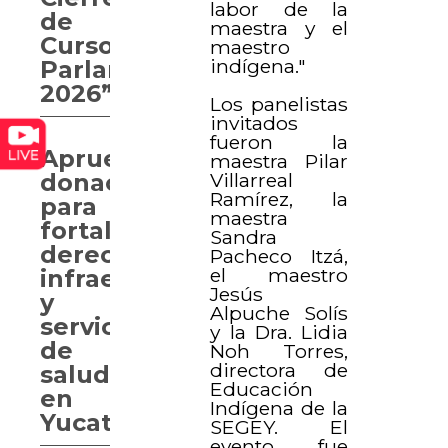
labor de la
de
maestra y el
Curso
maestro
indígena."
Parlamentario
2026”
Los panelistas
invitados
fueron la
Aprueban
maestra Pilar
Villarreal
donaciones
Ramírez, la
para
maestra
fortalecer
Sandra
derechos,
Pacheco Itzá,
el maestro
infraestructura
Jesús
y
Alpuche Solís
servicios
y la Dra. Lidia
de
Noh Torres,
directora de
salud
Educación
en
Indígena de la
Yucatán
SEGEY. El
evento fue