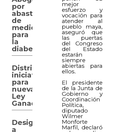
mejor
por
esfuerzo y
abasto
vocación para
de
atender al
pueblo maya,
medicamentos
aseguró que
para
las puertas
la
del Congreso
diabetes
del Estado
estarán
siempre
abiertas para
Distribuyen
ellos.
iniciativa
para
El presidente
de la Junta de
nueva
Gobierno y
Ley
Coordinación
Ganadera
Política,
diputado
Wilmer
Monforte
Designan
Marfil, declaró
a