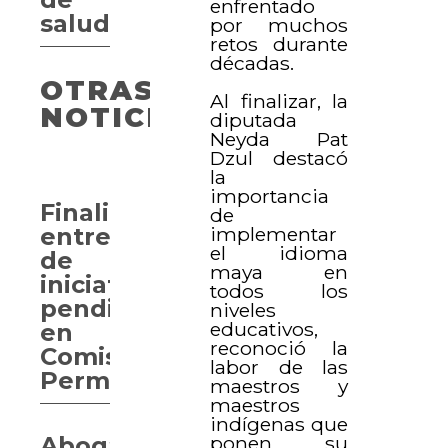
enfrentado
salud
por muchos
retos durante
décadas.
OTRAS
Al finalizar, la
NOTICIAS
diputada
Neyda Pat
Dzul destacó
la
importancia
Finalizan
de
implementar
entrega
el idioma
de
maya en
iniciativas
todos los
pendientes
niveles
educativos,
en
reconoció la
Comisiones
labor de las
Permanentes
maestros y
maestros
indígenas que
ponen su
Abogan