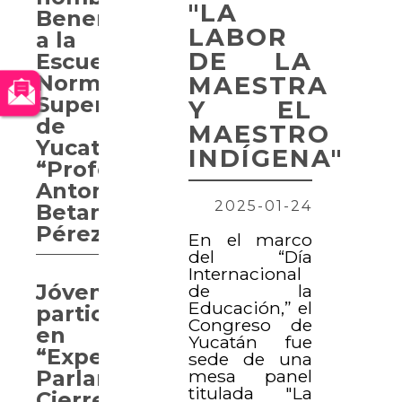
"LA
Benemérita
LABOR
a la
DE LA
Escuela
Normal
MAESTRA
Superior
Y EL
de
MAESTRO
Yucatán
INDÍGENA"
“Profesor
Antonio
2025-01-24
Betancourt
Pérez”
En el marco
del “Día
Internacional
Jóvenes
de la
Educación,” el
participan
Congreso de
en
Yucatán fue
“Experiencia
sede de una
mesa panel
Parlamentaria.
titulada "La
Cierre