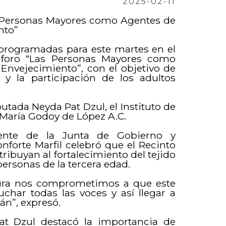
2025-02-11
as Personas Mayores como Agentes de
nto”
s programadas para este martes en el
l foro “Las Personas Mayores como
Envejecimiento”, con el objetivo de
n y la participación de los adultos
putada Neyda Pat Dzul, el Instituto de
 María Godoy de López A.C.
idente de la Junta de Gobierno y
nforte Marfil celebró que el Recinto
ribuyan al fortalecimiento del tejido
personas de la tercera edad.
atura nos comprometimos a que este
uchar todas las voces y así llegar a
án”, expresó.
at Dzul destacó la importancia de