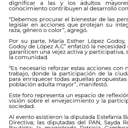
dignificar a las y los adultos mayore
conocimiento contribuyen al desarrollo co
“Debemos procurar el bienestar de las per
legislar en acciones que protejan su inte
raza, género o color”, agregó.
Por su parte, María Esther López Godoy,
Godoy de López A.C” enfatizó la necesidad d
garanticen una vejez activa y participativa
la comunidad.
“Es necesario reforzar estas acciones con
trabajo, donde la participación de la ci
para enriquecer todas aquellas propuestas 
población adulta mayor”, manifestó.
Este foro representa un espacio de reflexión
visión sobre el envejecimiento y la partic
sociedad.
Al evento asistieron la diputada Estefanía 
Directiva; las diputadas del PAN, Sayda 
Bautista; la magistrada Patricia Gambo