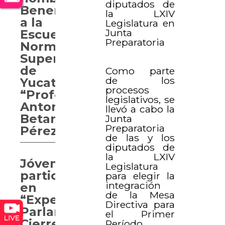
diputados de
Benemérita
la LXIV
a la
Legislatura en
Junta
Escuela
Preparatoria
Normal
Superior
de
Como parte
de los
Yucatán
procesos
“Profesor
legislativos, se
Antonio
llevó a cabo la
Betancourt
Junta
Preparatoria
Pérez”
de las y los
diputados de
la LXIV
Jóvenes
Legislatura
participan
para elegir la
integración
en
de la Mesa
“Experiencia
Directiva para
Parlamentaria.
el Primer
Cierre
Período