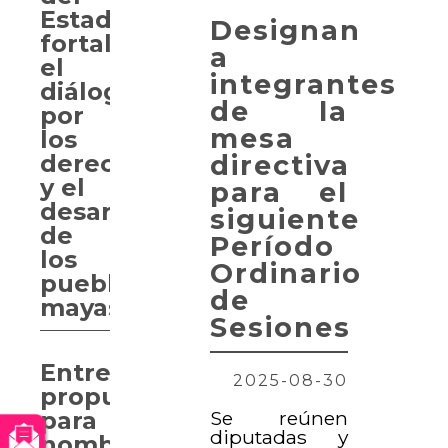
Estado
Designan
fortalece
a
el
integrantes
diálogo
de la
por
mesa
los
directiva
derechos
y el
para el
desarrollo
siguiente
de
Período
los
Ordinario
pueblos
de
mayas
Sesiones
Entregan
2025-08-30
propuesta
Se reúnen
para
diputadas y
nombrar