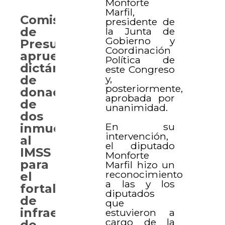
Monforte
Marfil,
Comisión
presidente de
de
la Junta de
Gobierno y
Presupuesto
Coordinación
aprueba
Política de
dictámenes
este Congreso
y,
de
posteriormente,
donación
aprobada por
de
unanimidad.
dos
En su
inmuebles
intervención,
al
el diputado
IMSS
Monforte
para
Marfil hizo un
reconocimiento
el
a las y los
fortalecimiento
diputados
de
que
infraestructura
estuvieron a
cargo de la
de