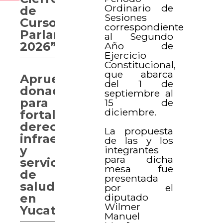
Ordinario de
de
Sesiones
Curso
correspondiente
Parlamentario
al Segundo
2026”
Año de
Ejercicio
Constitucional,
que abarca
Aprueban
del 1 de
donaciones
septiembre al
para
15 de
diciembre.
fortalecer
derechos,
La propuesta
infraestructura
de las y los
y
integrantes
para dicha
servicios
mesa fue
de
presentada
salud
por el
diputado
en
Wilmer
Yucatán
Manuel