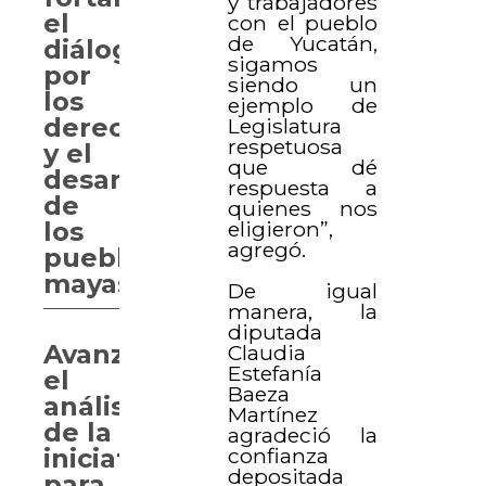
y trabajadores
el
con el pueblo
de Yucatán,
diálogo
sigamos
por
siendo un
los
ejemplo de
derechos
Legislatura
respetuosa
y el
que dé
desarrollo
respuesta a
de
quienes nos
eligieron”,
los
agregó.
pueblos
mayas
De igual
manera, la
diputada
Avanzan
Claudia
Estefanía
el
Baeza
análisis
Martínez
de la
agradeció la
confianza
iniciativa
depositada
para