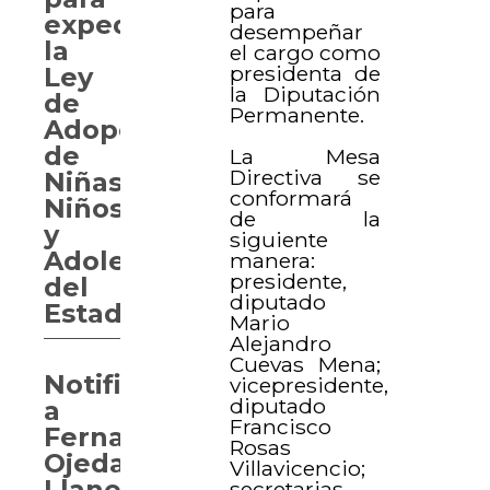
para
expedir
desempeñar
la
el cargo como
presidenta de
Ley
la Diputación
de
Permanente.
Adopciones
de
La Mesa
Directiva se
Niñas,
conformará
Niños
de la
y
siguiente
Adolescentes
manera:
presidente,
del
diputado
Estado
Mario
Alejandro
Cuevas Mena;
Notifican
vicepresidente,
diputado
a
Francisco
Fernando
Rosas
Ojeda
Villavicencio;
Llanes,
secretarias,