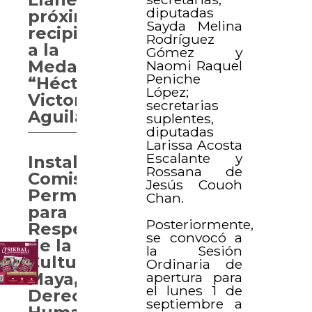
diputadas
próximo
Sayda Melina
recipiendario
Rodríguez
a la
Gómez y
Medalla
Naomi Raquel
Peniche
“Héctor
López;
Victoria
secretarias
Aguilar”
suplentes,
diputadas
Larissa Acosta
Escalante y
Instaladas
Rossana de
Comisiones
Jesús Couoh
Permanentes
Chan.
para
Posteriormente,
Respeto
se convocó a
de la
la Sesión
Cultura
Ordinaria de
apertura para
Maya,
el lunes 1 de
Derechos
septiembre a