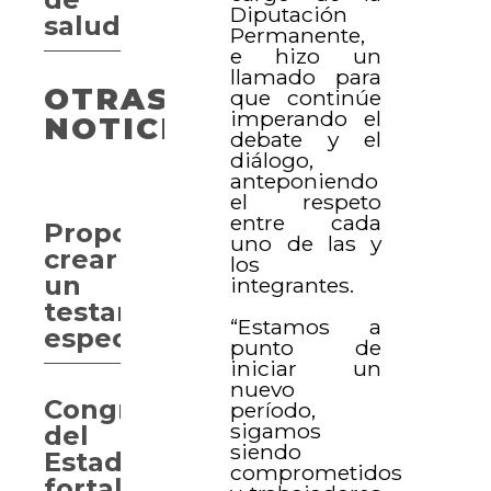
Diputación
salud
Permanente,
e hizo un
llamado para
OTRAS
que continúe
imperando el
NOTICIAS
debate y el
diálogo,
anteponiendo
el respeto
entre cada
Proponen
uno de las y
crear
los
un
integrantes.
testamento
“Estamos a
especial
punto de
iniciar un
nuevo
Congreso
período,
sigamos
del
siendo
Estado
comprometidos
fortalece