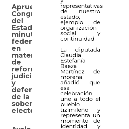
y
representativas
Aprueba
de nuestro
Congreso
estado,
del
ejemplo de
Estado
organización
social y
minutas
continuidad.
federales
en
La diputada
materia
Claudia
Estefanía
de
Baeza
reforma
Martínez de
judicial
morena,
y
añadió que
esa
defensa
celebración
de la
une a todo el
soberanía
pueblo
tizimileño y
electoral
representa un
momento de
identidad y