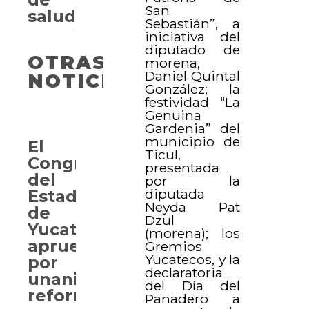
San
salud
Sebastián”, a
iniciativa del
diputado de
OTRAS
morena,
Daniel Quintal
NOTICIAS
González; la
festividad “La
Genuina
Gardenia” del
municipio de
El
Ticul,
Congreso
presentada
del
por la
diputada
Estado
Neyda Pat
de
Dzul
Yucatán
(morena); los
aprueba
Gremios
Yucatecos, y la
por
declaratoria
unanimidad
del Día del
reformas
Panadero a