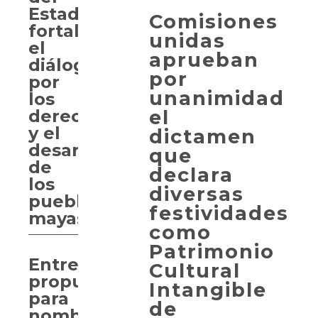
Estado
Comisiones
fortalece
unidas
el
aprueban
diálogo
por
por
unanimidad
los
el
derechos
y el
dictamen
desarrollo
que
de
declara
los
diversas
pueblos
festividades
mayas
como
Patrimonio
Entregan
Cultural
propuesta
Intangible
para
de
nombrar