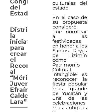
Congreso
culturales del
del
estado.
Estado
En el caso de
su propuesta
consideró
Distribuyen
que nombrar
la
a las
festividades
iniciativa
en honor a los
para
Santos Reyes
crear
de Tizimín
el
como
Patrimonio
Reconocimiento
Cultural
al
Intangible es
“Mérito
reconocer la
Juvenil,
fiesta popular
más grande
Efraín
de Yucatán y
Calderón
una de las
Lara”
celebraciones
más antiguas