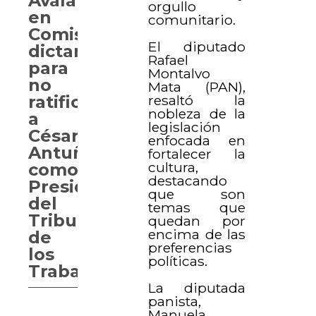
Avalan
orgullo
en
comunitario.
Comisión
El diputado
dictamen
Rafael
para
Montalvo
no
Mata (PAN),
resaltó la
ratificar
nobleza de la
a
legislación
César
enfocada en
Antuña
fortalecer la
cultura,
como
destacando
Presidente
que son
del
temas que
Tribunal
quedan por
encima de las
de
preferencias
los
políticas.
Trabajadores
La diputada
panista,
Manuela