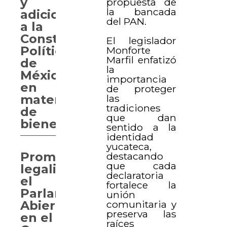
y
propuesta de
la bancada
adiciones
del PAN.
a la
Constitución
El legislador
Política
Monforte
Marfil enfatizó
de
la
México
importancia
en
de proteger
las
materia
tradiciones
de
que dan
bienestar
sentido a la
identidad
yucateca,
Promueven
destacando
que cada
legalizar
declaratoria
el
fortalece la
Parlamento
unión
comunitaria y
Abierto
preserva las
en el
raíces