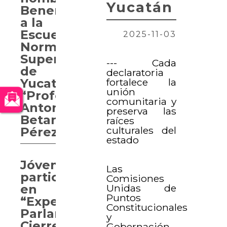
Yucatán
Benemérita
a la
Escuela
2025-11-03
Normal
Superior
--- Cada
de
declaratoria
fortalece la
Yucatán
unión
“Profesor
comunitaria y
Antonio
preserva las
Betancourt
raíces
culturales del
Pérez”
estado
Jóvenes
Las
participan
Comisiones
Unidas de
en
Puntos
“Experiencia
Constitucionales
Parlamentaria.
y
Cierre
Gobernación,