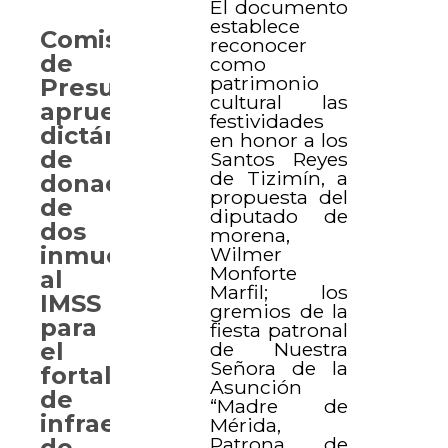
El documento
establece
Comisión
reconocer
de
como
patrimonio
Presupuesto
cultural las
aprueba
festividades
dictámenes
en honor a los
de
Santos Reyes
de Tizimín, a
donación
propuesta del
de
diputado de
dos
morena,
inmuebles
Wilmer
Monforte
al
Marfil; los
IMSS
gremios de la
para
fiesta patronal
de Nuestra
el
Señora de la
fortalecimiento
Asunción
de
“Madre de
infraestructura
Mérida,
Patrona de
de