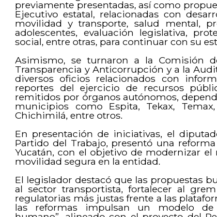
previamente presentadas, así como propuest
Ejecutivo estatal, relacionadas con desarro
movilidad y transporte, salud mental, pr
adolescentes, evaluación legislativa, pro
social, entre otras, para continuar con su est
Asimismo, se turnaron a la Comisión de
Transparencia y Anticorrupción y a la Audi
diversos oficios relacionados con inform
reportes del ejercicio de recursos públ
remitidos por órganos autónomos, depende
municipios como Espita, Tekax, Temax,
Chichimilá, entre otros.
En presentación de iniciativas, el diputad
Partido del Trabajo, presentó una reforma
Yucatán, con el objetivo de modernizar el m
movilidad segura en la entidad.
El legislador destacó que las propuestas b
al sector transportista, fortalecer al gre
regulatorias más justas frente a las plataf
las reformas impulsan un modelo de 
humano”, alineado con el proyecto del R