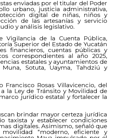
as enviadas por el titular del Poder
llo urbano, justicia administrativa,
otección digital de niñas, niños y
tección de las artesanías y servicio
udio y análisis legislativo.
 Vigilancia de la Cuenta Pública,
toría Superior del Estado de Yucatán
es financieros, cuentas públicas y
icos correspondientes al año 2025,
ncias estatales y ayuntamientos de
 Muna, Sotuta, Uayma, Tahdziú y
o Francisco Rosas Villavicencio, del
 a la Ley de Tránsito y Movilidad de
arco jurídico estatal y fortalecer la
uscan brindar mayor certeza jurídica
mio taxista y establecer condiciones
ormas digitales. Asimismo, señaló que
movilidad “moderno, eficiente y
enacimiento Maya impulsado por el