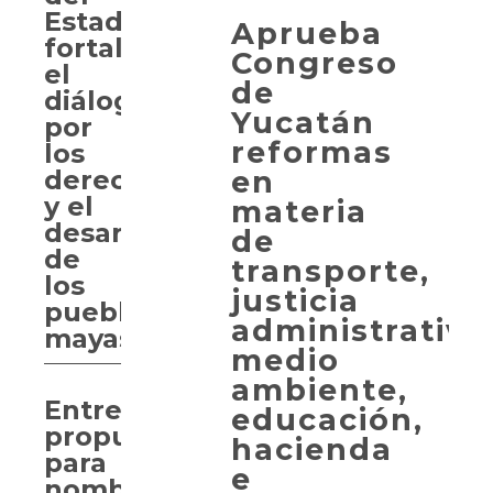
Estado
Aprueba
fortalece
Congreso
el
de
diálogo
Yucatán
por
reformas
los
en
derechos
y el
materia
desarrollo
de
de
transporte,
los
justicia
pueblos
administrativa
mayas
medio
ambiente,
Entregan
educación,
propuesta
hacienda
para
e
nombrar