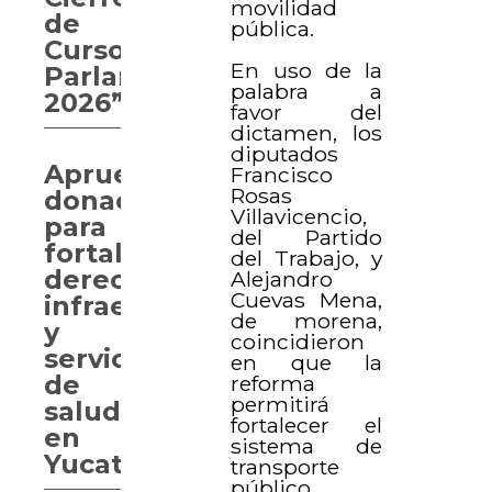
movilidad
de
pública.
Curso
En uso de la
Parlamentario
palabra a
2026”
favor del
dictamen, los
diputados
Aprueban
Francisco
Rosas
donaciones
Villavicencio,
para
del Partido
fortalecer
del Trabajo, y
derechos,
Alejandro
Cuevas Mena,
infraestructura
de morena,
y
coincidieron
servicios
en que la
de
reforma
permitirá
salud
fortalecer el
en
sistema de
Yucatán
transporte
público,