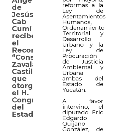
Angélica
reformas a la
de
Ley de
Jesús
Asentamientos
Cab
Humanos,
Ordenamiento
Cumí
Territorial y
recibe
Desarrollo
el
Urbano y la
Reconocimiento
Ley de
Procuración
“Consuelo
de Justicia
Zavala
Ambiental y
Castillo”
Urbana,
que
ambas del
Estado de
otorga
Yucatán.
el H.
Congreso
A favor
del
intervino, el
diputado Eric
Estado
Edgardo
Quijano
González, de