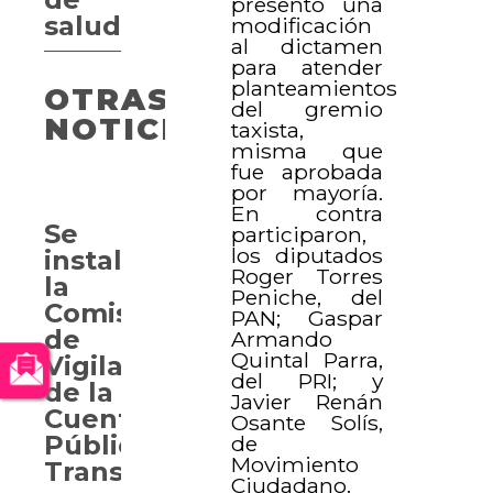
presentó una
salud
modificación
al dictamen
para atender
planteamientos
OTRAS
del gremio
NOTICIAS
taxista,
misma que
fue aprobada
por mayoría.
En contra
Se
participaron,
los diputados
instala
Roger Torres
la
Peniche, del
Comisión
PAN; Gaspar
de
Armando
Quintal Parra,
Vigilancia
del PRI; y
de la
Javier Renán
Cuenta
Osante Solís,
Pública,
de
Movimiento
Transparencia
Ciudadano.