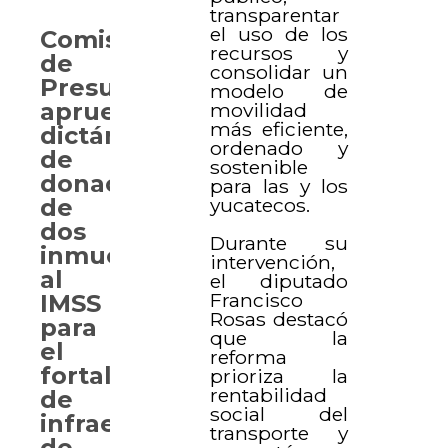
transparentar
el uso de los
Comisión
recursos y
de
consolidar un
Presupuesto
modelo de
aprueba
movilidad
más eficiente,
dictámenes
ordenado y
de
sostenible
donación
para las y los
yucatecos.
de
dos
Durante su
inmuebles
intervención,
al
el diputado
Francisco
IMSS
Rosas destacó
para
que la
el
reforma
fortalecimiento
prioriza la
rentabilidad
de
social del
infraestructura
transporte y
de