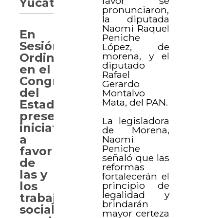
favor se
Yucatán
pronunciaron,
la diputada
Naomi Raquel
En
Peniche
Sesión
López, de
morena, y el
Ordinaria
diputado
en el
Rafael
Congreso
Gerardo
del
Montalvo
Mata, del PAN.
Estado
presentan
La legisladora
iniciativa
de Morena,
a
Naomi
Peniche
favor
señaló que las
de
reformas
las y
fortalecerán el
los
principio de
legalidad y
trabajadores
brindarán
sociales
mayor certeza