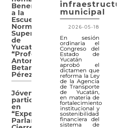
infraestructur
Benemérita
municipal
a la
Escuela
Normal
2026-05-18
Superior
En sesión
de
ordinaria el
Yucatán
Congreso del
“Profesor
Estado de
Yucatán
Antonio
aprobó el
Betancourt
dictamen que
Pérez”
reforma la Ley
de la Agencia
de Transporte
de Yucatán,
Jóvenes
en materia de
participan
fortalecimiento
en
institucional y
“Experiencia
sostenibilidad
financiera del
Parlamentaria.
sistema de
Cierre