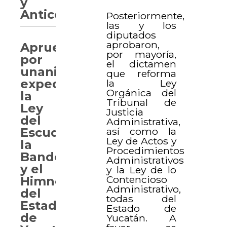
y
Anticorrupción
Posteriormente,
las y los
diputados
aprobaron,
Aprueban
por mayoría,
por
el dictamen
unanimidad
que reforma
expedir
la Ley
Orgánica del
la
Tribunal de
Ley
Justicia
del
Administrativa,
así como la
Escudo,
Ley de Actos y
la
Procedimientos
Bandera
Administrativos
y el
y la Ley de lo
Contencioso
Himno
Administrativo,
del
todas del
Estado
Estado de
de
Yucatán. A