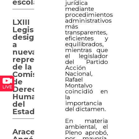
escolares
jurídica
mediante
procedimientos
administrativos
LXIII
más
Legislatura
transparentes,
designa
eficientes y
a
equilibrados,
mientras que
nueva
el legislador
representante
del Partido
de la
Acción
Nacional,
Comisión
Rafael
de
Montalvo
Derechos
coincidió en
Humanos
la
importancia
del
del dictamen.
Estado
En materia
ambiental, el
Aracely
Pleno aprobó,
por mayoría,