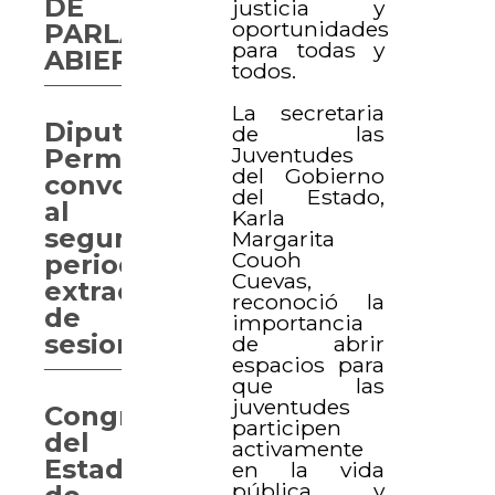
DE
justicia y
oportunidades
PARLAMENTO
para todas y
ABIERTO
todos.
La secretaria
Diputación
de las
Juventudes
Permanente
del Gobierno
convoca
del Estado,
al
Karla
segundo
Margarita
Couoh
periodo
Cuevas,
extraordinario
reconoció la
de
importancia
sesiones
de abrir
espacios para
que las
juventudes
Congreso
participen
del
activamente
Estado
en la vida
pública y