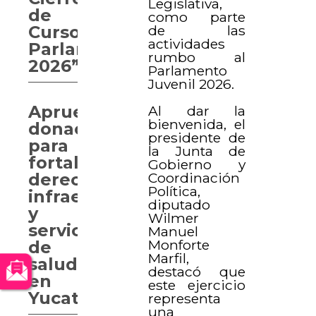
Legislativa,
de
como parte
de las
Curso
actividades
Parlamentario
rumbo al
2026”
Parlamento
Juvenil 2026.
Aprueban
Al dar la
bienvenida, el
donaciones
presidente de
para
la Junta de
fortalecer
Gobierno y
Coordinación
derechos,
Política,
infraestructura
diputado
y
Wilmer
servicios
Manuel
Monforte
de
Marfil,
salud
destacó que
en
este ejercicio
Yucatán
representa
una