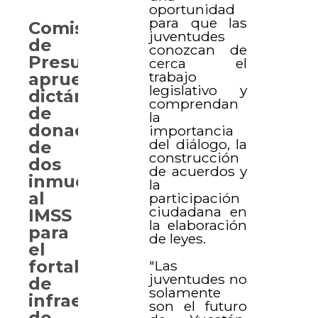
oportunidad
para que las
Comisión
juventudes
de
conozcan de
Presupuesto
cerca el
trabajo
aprueba
legislativo y
dictámenes
comprendan
de
la
donación
importancia
del diálogo, la
de
construcción
dos
de acuerdos y
inmuebles
la
al
participación
ciudadana en
IMSS
la elaboración
para
de leyes.
el
fortalecimiento
"Las
juventudes no
de
solamente
infraestructura
son el futuro
de