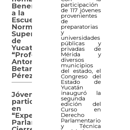
participación
Benemérita
de 117 jóvenes
a la
provenientes
Escuela
de
Normal
preparatorias
y
Superior
universidades
de
públicas y
Yucatán
privadas de
“Profesor
Mérida y
diversos
Antonio
municipios
Betancourt
del estado, el
Pérez”
Congreso del
Estado de
Yucatán
inauguró la
Jóvenes
segunda
participan
edición del
en
Curso en
“Experiencia
Derecho
Parlamentario
Parlamentaria.
y Técnica
Cierre