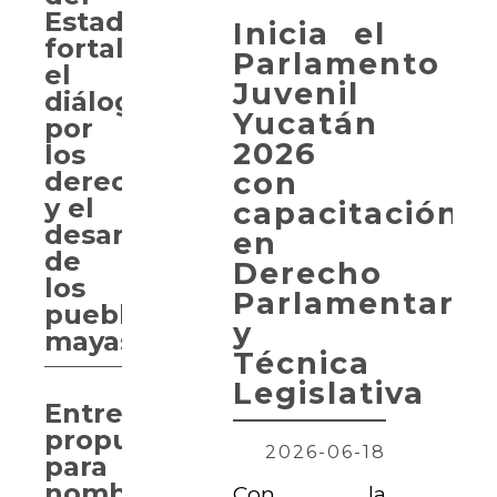
Estado
Inicia el
fortalece
Parlamento
el
Juvenil
diálogo
Yucatán
por
2026
los
con
derechos
y el
capacitación
desarrollo
en
de
Derecho
los
Parlamentario
pueblos
y
mayas
Técnica
Legislativa
Entregan
propuesta
2026-06-18
para
nombrar
Con la