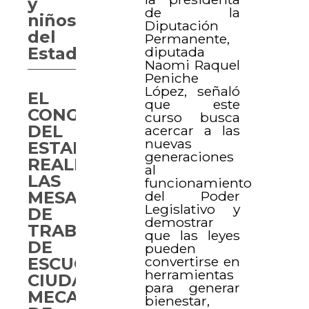
y
de la
niños
Diputación
del
Permanente,
diputada
Estado.
Naomi Raquel
Peniche
López, señaló
EL
que este
CONGRESO
curso busca
DEL
acercar a las
nuevas
ESTADO
generaciones
REALIZA
al
LAS
funcionamiento
del Poder
MESAS
Legislativo y
DE
demostrar
TRABAJO
que las leyes
DE
pueden
convertirse en
ESCUCHA
herramientas
CIUDADANA,
para generar
MECANISMO
bienestar,