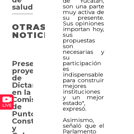
de Yucatán,
son una parte
salud
muy activa de
su presente.
Sus opiniones
OTRAS
importan hoy,
NOTICIAS
sus
propuestas
son
necesarias y
su
Presentan
participación
es
proyectos
indispensable
de
para construir
Dictamen
mejores
instituciones
en la
y un mejor
Comisión
estado",
de
expresó.
Puntos
Asimismo,
Constitucionales
señaló que el
y
Parlamento