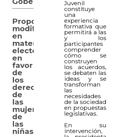
Gobernación
Juvenil
constituye
una
experiencia
Proponen
formativa que
modificaciones
permitirá a las
en
y los
materia
participantes
comprender
electoral
cómo se
en
construyen
favor
los acuerdos,
de
se debaten las
ideas y se
los
transforman
derechos
las
de
necesidades
las
de la sociedad
en propuestas
mujeres,
legislativas.
de
las
En su
niñas
intervención,
la presidenta