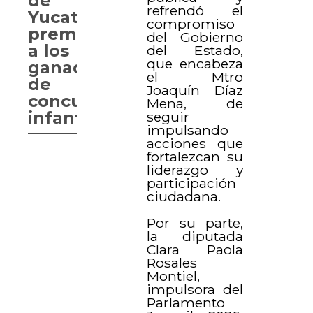
de
refrendó el
Yucatán
compromiso
premia
del Gobierno
a los
del Estado,
que encabeza
ganadores
el Mtro
de
Joaquín Díaz
concurso
Mena, de
infantil
seguir
impulsando
acciones que
fortalezcan su
liderazgo y
participación
ciudadana.
Por su parte,
la diputada
Clara Paola
Rosales
Montiel,
impulsora del
Parlamento