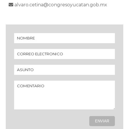
alvaro.cetina@congresoyucatan.gob.mx