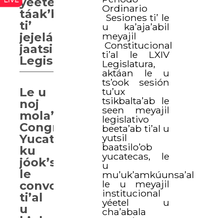
yéetel
Ordinario
táak’báail
Sesiones ti’ le
ti’
u ka’aja’abil
meyajil
jejeláas
Constitucional
jaatsilil
ti’al le LXIV
Legislativas
Legislatura,
aktáan le u
ts’ook sesión
Le u
tu’ux
tsikbalta’ab le
noj
seen meyajil
mola’ay
legislativo
Congresoi
beeta’ab ti’al u
yutsil
Yucatán
baatsilo’ob
ku
yucatecas, le
jóok’sik
u
le
mu’uk’amkúunsa’al
le u meyajil
convocatoria
institucional
ti’al
yéetel u
u
cha’abala