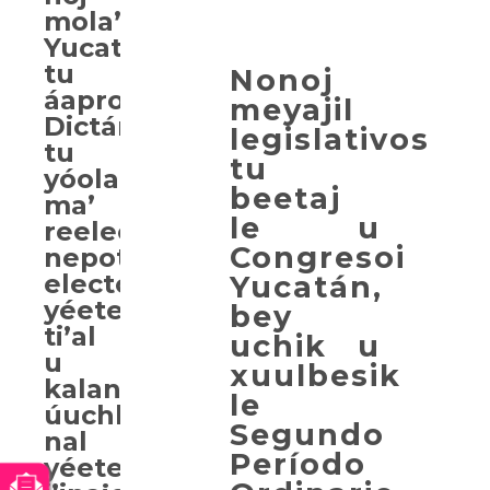
mola’ay
Yucatán
tu
Nonoj
áaprobaartaj
meyajil
Dictámenes
legislativos
tu
tu
yóola
beetaj
ma’
le u
reelección,
Congresoi
nepotismo
electoral
Yucatán,
yéetel
bey
ti’al
uchik u
u
xuulbesik
kalanil
le
úuchben
Segundo
nal
Período
yéetel