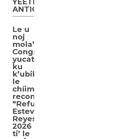
YÉETEL
ANTICORRUPCIÓN
Le u
noj
mola’ay
Congresoi
yucatan
ku
k’ubik
le
chíimpolal
reconocimiento
“Refugio
Esteves
Reyes”
2026
ti’ le