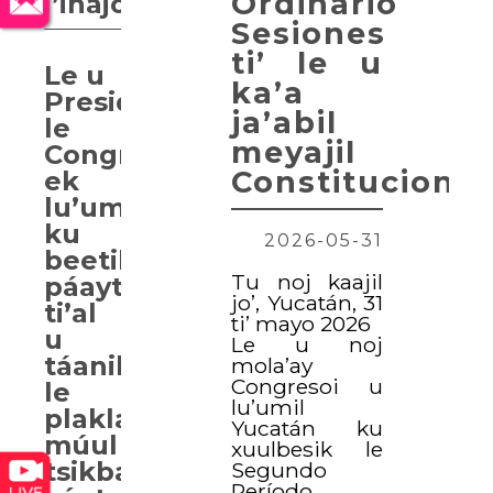
Ordinario
i’inajo’ob
Sesiones
ti’ le u
Le u
ka’a
Presidentei
ja’abil
le
meyajil
Congresoi
Constitucional
ek
lu’umil
ku
2026-05-31
beetik
Tu noj kaajil
páayt’aan
jo’, Yucatán, 31
ti’al
ti’ mayo 2026
u
Le u noj
táanilkunsa’al
mola’ay
Congresoi u
le
lu’umil
plaklam
Yucatán ku
múul
xuulbesik le
tsikbalil
Segundo
Período