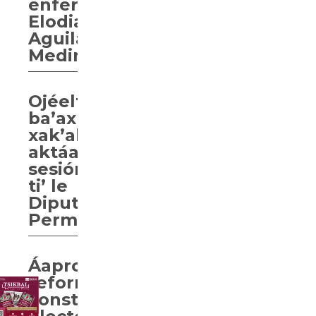
enfermera
Elodia
Aguilar
Medina
Ojéelt
ba’ax
xak’alta’ab
aktáan
sesión
ti’ le
Diputación
Permanente.
Áaprobaarta’ab
reforma
constitucional