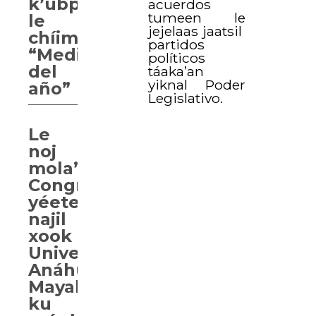
k’ubpajal
acuerdos
tumeen le
le
jejelaas jaatsil
chíimpolal
partidos
“Medico
políticos
del
táaka’an
yiknal Poder
año”
Legislativo.
Le
noj
mola’ay
Congreso
yéetel
najil
xook
Universidad
Anáhuac
Mayab
ku