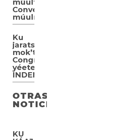
múults’íibtiko’ob
Convenio
múulmeyajil
Ku
jarats’íibtiko’ob
mok’taan
Congreso
yéetel
INDEMAYA
OTRAS
NOTICIAS
KU