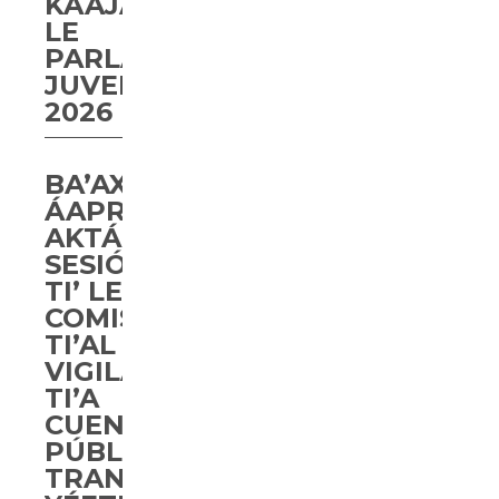
KÁAJAL
LE
PARLAMENTO
JUVENIL
2026
BA’AX
ÁAPROBAARTA’AB
AKTÁAN
SESIÓN
TI’ LE
COMISIÓN
TI’AL
VIGILANCIA
TI’A
CUENTA
PÚBLICA,
TRANSPARENCIA