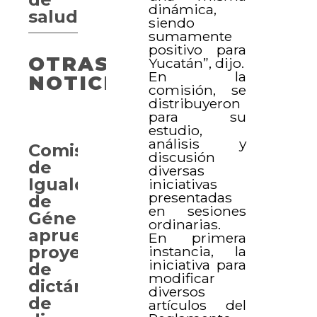
dinámica,
salud
siendo
sumamente
positivo para
OTRAS
Yucatán”, dijo.
En la
NOTICIAS
comisión, se
distribuyeron
para su
estudio,
análisis y
Comisión
discusión
de
diversas
Igualdad
iniciativas
presentadas
de
en sesiones
Género
ordinarias.
aprueba
En primera
proyectos
instancia, la
iniciativa para
de
modificar
dictámenes
diversos
de
artículos del