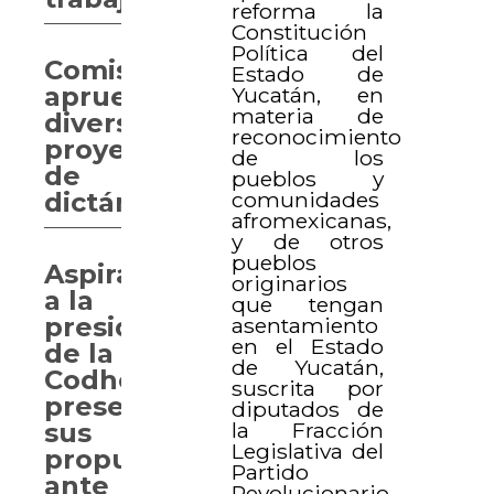
reforma la
Constitución
Política del
Comisiones
Estado de
aprueban
Yucatán, en
materia de
diversos
reconocimiento
proyectos
de los
de
pueblos y
comunidades
dictámenes
afromexicanas,
y de otros
pueblos
Aspirantes
originarios
a la
que tengan
presidencia
asentamiento
en el Estado
de la
de Yucatán,
Codhey
suscrita por
presentan
diputados de
la Fracción
sus
Legislativa del
propuestas
Partido
ante
Revolucionario