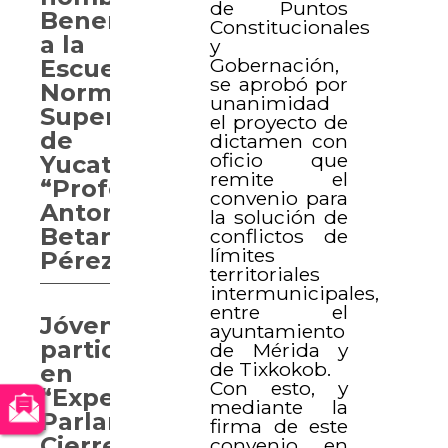
de Puntos
Benemérita
Constitucionales
a la
y
Gobernación,
Escuela
se aprobó por
Normal
unanimidad
Superior
el proyecto de
de
dictamen con
oficio que
Yucatán
remite el
“Profesor
convenio para
Antonio
la solución de
Betancourt
conflictos de
límites
Pérez”
territoriales
intermunicipales,
entre el
Jóvenes
ayuntamiento
participan
de Mérida y
de Tixkokob.
en
Con esto, y
“Experiencia
mediante la
Parlamentaria.
firma de este
Cierre
convenio en