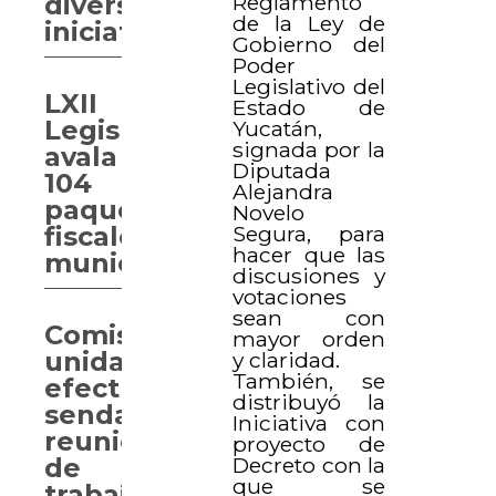
Reglamento
diversas
de la Ley de
iniciativas
Gobierno del
Poder
Legislativo del
LXII
Estado de
Legislatura
Yucatán,
signada por la
avala
Diputada
104
Alejandra
paquetes
Novelo
Segura, para
fiscales
hacer que las
municipales
discusiones y
votaciones
sean con
Comisiones
mayor orden
unidas
y claridad.
También, se
efectúan
distribuyó la
sendas
Iniciativa con
reuniones
proyecto de
Decreto con la
de
que se
trabajo