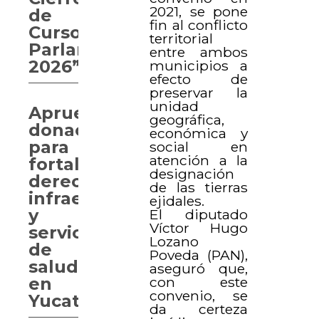
2021, se pone
de
fin al conflicto
Curso
territorial
Parlamentario
entre ambos
2026”
municipios a
efecto de
preservar la
unidad
Aprueban
geográfica,
donaciones
económica y
para
social en
atención a la
fortalecer
designación
derechos,
de las tierras
infraestructura
ejidales.
y
El diputado
Víctor Hugo
servicios
Lozano
de
Poveda (PAN),
salud
aseguró que,
con este
en
convenio, se
Yucatán
da certeza