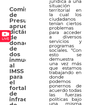
jurídica a una
situación
Comisión
territorial en
de
la cual los
ciudadanos
Presupuesto
tenían ciertos
aprueba
problemas
dictámenes
para acceder
a diversos
de
servicios y
donación
programas
de
sociales. “Con
dos
esto se
demuestra
inmuebles
una vez más
al
que estamos
IMSS
trabajando en
para
donde
podemos
el
ponernos de
fortalecimiento
acuerdo todas
de
las fuerzas
infraestructura
políticas bajo
una misma
de