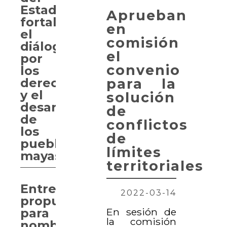
Estado
Aprueban
fortalece
en
el
comisión
diálogo
el
por
convenio
los
para la
derechos
y el
solución
desarrollo
de
de
conflictos
los
de
pueblos
límites
mayas
territoriales
Entregan
2022-03-14
propuesta
En sesión de
para
la comisión
nombrar