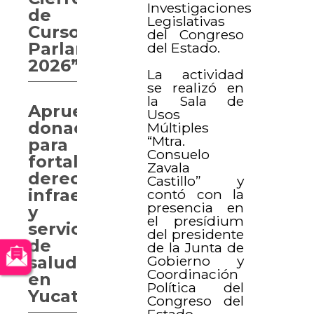
Investigaciones
de
Legislativas
Curso
del Congreso
Parlamentario
del Estado.
2026”
La actividad
se realizó en
la Sala de
Aprueban
Usos
donaciones
Múltiples
“Mtra.
para
Consuelo
fortalecer
Zavala
derechos,
Castillo” y
infraestructura
contó con la
presencia en
y
el presídium
servicios
del presidente
de
de la Junta de
Gobierno y
salud
Coordinación
en
Política del
Yucatán
Congreso del
Estado,