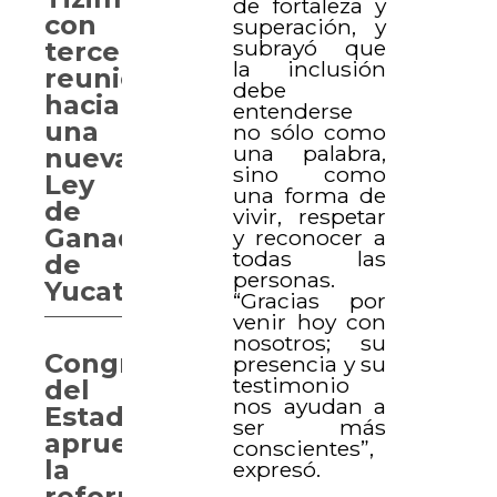
de fortaleza y
con
superación, y
subrayó que
tercera
la inclusión
reunión
debe
hacia
entenderse
una
no sólo como
una palabra,
nueva
sino como
Ley
una forma de
de
vivir, respetar
Ganadería
y reconocer a
todas las
de
personas.
Yucatán
“Gracias por
venir hoy con
nosotros; su
Congreso
presencia y su
testimonio
del
nos ayudan a
Estado
ser más
aprueba
conscientes”,
la
expresó.
reforma