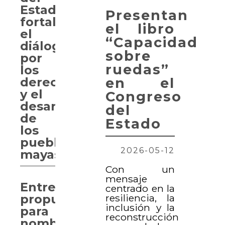
Estado
Presentan
fortalece
el libro
el
“Capacidad
diálogo
sobre
por
ruedas”
los
en el
derechos
y el
Congreso
desarrollo
del
de
Estado
los
pueblos
2026-05-12
mayas
Con un
mensaje
Entregan
centrado en la
resiliencia, la
propuesta
inclusión y la
para
reconstrucción
nombrar