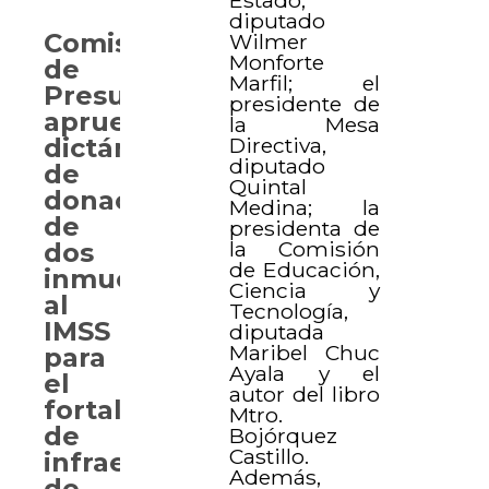
diputado
Comisión
Wilmer
Monforte
de
Marfil; el
Presupuesto
presidente de
aprueba
la Mesa
Directiva,
dictámenes
diputado
de
Quintal
donación
Medina; la
de
presidenta de
la Comisión
dos
de Educación,
inmuebles
Ciencia y
al
Tecnología,
IMSS
diputada
Maribel Chuc
para
Ayala y el
el
autor del libro
fortalecimiento
Mtro.
de
Bojórquez
Castillo.
infraestructura
Además,
de