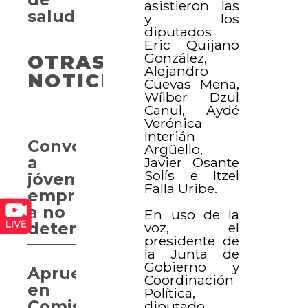
asistieron las
salud
y los
diputados
Eric Quijano
González,
OTRAS
Alejandro
NOTICIAS
Cuevas Mena,
Wílber Dzul
Canul, Aydé
Verónica
Interián
Convocan
Argüello,
a
Javier Osante
Solís e Itzel
jóvenes
Falla Uribe.
emprendedores
a no
En uso de la
detenerse
voz, el
presidente de
la Junta de
Gobierno y
Aprueban
Coordinación
en
Política,
Comisión
diputado