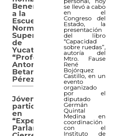
personal, hoy
Benemérita
se llevó a cabo
en el
a la
Congreso del
Escuela
Estado, la
Normal
presentación
Superior
del libro
“Capacidad
de
sobre ruedas”,
Yucatán
autoría del
“Profesor
Mtro. Fause
Antonio
René
Bojórquez
Betancourt
Castillo, en un
Pérez”
evento
organizado
por el
Jóvenes
diputado
Germán
participan
Quintal
en
Medina en
“Experiencia
coordinación
Parlamentaria.
con el
Instituto de
Cierre