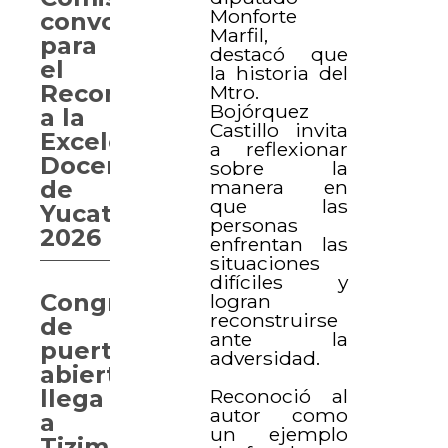
Monforte
convocatoria
Marfil,
para
destacó que
el
la historia del
Reconocimiento
Mtro.
Bojórquez
a la
Castillo invita
Excelencia
a reflexionar
Docente
sobre la
manera en
de
que las
Yucatán
personas
2026
enfrentan las
situaciones
difíciles y
Congreso
logran
reconstruirse
de
ante la
puertas
adversidad.
abiertas
Reconoció al
llega
autor como
a
un ejemplo
Tizimín