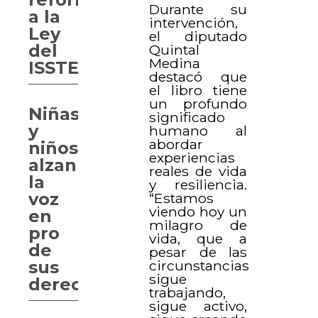
Durante su
a la
intervención,
Ley
el diputado
del
Quintal
Medina
ISSTEY
destacó que
el libro tiene
un profundo
Niñas
significado
y
humano al
abordar
niños
experiencias
alzan
reales de vida
la
y resiliencia.
voz
“Estamos
viendo hoy un
en
milagro de
pro
vida, que a
de
pesar de las
circunstancias
sus
sigue
derechos
trabajando,
sigue activo,